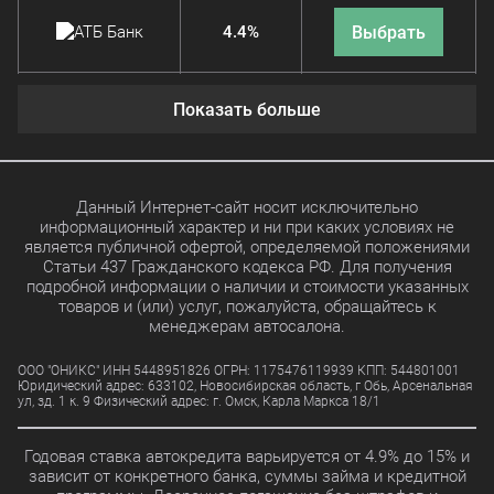
Выбрать
4.4%
Показать больше
Выбрать
11.9%
Выбрать
4.9%
Данный Интернет-сайт носит исключительно
информационный характер и ни при каких условиях не
является публичной офертой, определяемой положениями
Статьи 437 Гражданского кодекса РФ. Для получения
Выбрать
15.8%
подробной информации о наличии и стоимости указанных
товаров и (или) услуг, пожалуйста, обращайтесь к
менеджерам автосалона.
Выбрать
11.7%
ООО "ОНИКС" ИНН 5448951826 ОГРН: 1175476119939 КПП: 544801001
Юридический адрес: 633102, Новосибирская область, г Обь, Арсенальная
ул, зд. 1 к. 9 Физический адрес: г. Омск, Карла Маркса 18/1
Выбрать
10.99%
Годовая ставка автокредита варьируется от 4.9% до 15% и
зависит от конкретного банка, суммы займа и кредитной