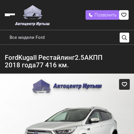
Позвонить
Все модели Ford
Ford
Kuga
II Рестайлинг
2.5
АКПП
2018 года
77 416 км.