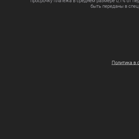
просрочку платежа в среднем размере 0,1% от п
быть переданы в спец
Политика в 