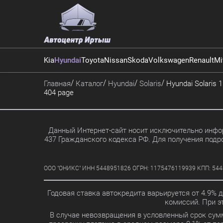
Kia
Hyundai
Toyota
Nissan
Skoda
Volkswagen
Renault
Mi
Главная
Каталог
Hyundai
Solaris
Hyundai Solaris 1.
404 page
Данный Интернет-сайт носит исключительно инфор
437 Гражданского кодекса РФ. Для получения подр
ООО "ОНИКС" ИНН 5448951826 ОГРН: 1175476119939 КПП: 5448010
Годовая ставка автокредита варьируется от 4.9% 
комиссий. При 
В случае невозвращения в условленный срок сум