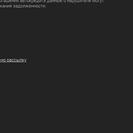
огашения автокредита данные о нарушителе могут
скания задолженности.
ную рассылку