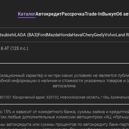
Каталог
Автокредит
Рассрочка
Trade-In
Выкуп
Об ав
tsubishi
LADA (ВАЗ)
Ford
Mazda
Honda
Haval
Chery
Geely
Volvo
Land R
6 AT (123 л.с.)
мационный характер и ни при каких условиях не является пуб
обной информации о наличии и стоимости указанных товаров и (
автосалона.
01 Юридический адрес: 633102, Новосибирская область, г Обь, Арсенальная ул
до 15% и зависит от конкретного банка, суммы займа и кредит
этом любые дополнительные комиссии автоцентром «АЦ «Иртыш»
мы автокредита или суммы процентов по автокредиту банк-партн