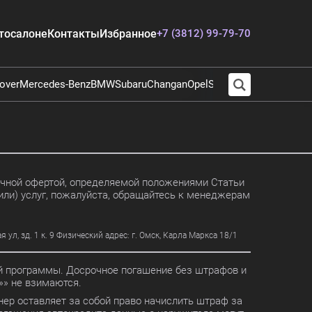
тосалоне
Контакты
Избранное
+7 (3812) 99-79-70
over
Mercedes-Benz
BMW
Subaru
Changan
Opel
Suzuki
Audi
Chevrolet
E
личной офертой, определяемой положениями Статьи
или) услуг, пожалуйста, обращайтесь к менеджерам
, зд. 1 к. 9 Физический адрес: г. Омск, Карла Маркса 18/1
ной программы. Досрочное погашение без штрафов и
» не взимаются.
ер оставляет за собой право начислить штраф за