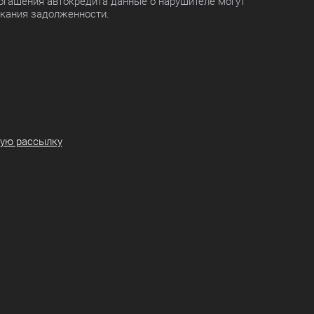
огашения автокредита данные о нарушителе могут
скания задолженности.
ную рассылку