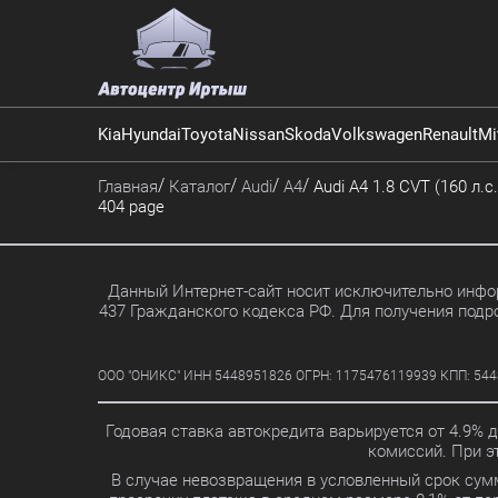
Kia
Hyundai
Toyota
Nissan
Skoda
Volkswagen
Renault
Mi
Главная
Каталог
Audi
A4
Audi A4 1.8 CVT (160 л.с.
404 page
Данный Интернет-сайт носит исключительно инфор
437 Гражданского кодекса РФ. Для получения подр
ООО "ОНИКС" ИНН 5448951826 ОГРН: 1175476119939 КПП: 5448010
Годовая ставка автокредита варьируется от 4.9% 
комиссий. При 
В случае невозвращения в условленный срок сум