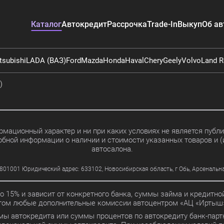
Каталог
Автокредит
Рассрочка
Trade-In
Выкуп
Об ав
tsubishi
LADA (ВАЗ)
Ford
Mazda
Honda
Haval
Chery
Geely
Volvo
Land R
)
мационный характер и ни при каких условиях не является пуб
обной информации о наличии и стоимости указанных товаров и (
автосалона.
01 Юридический адрес: 633102, Новосибирская область, г Обь, Арсенальная ул
до 15% и зависит от конкретного банка, суммы займа и кредит
этом любые дополнительные комиссии автоцентром «АЦ «Иртыш»
мы автокредита или суммы процентов по автокредиту банк-партн