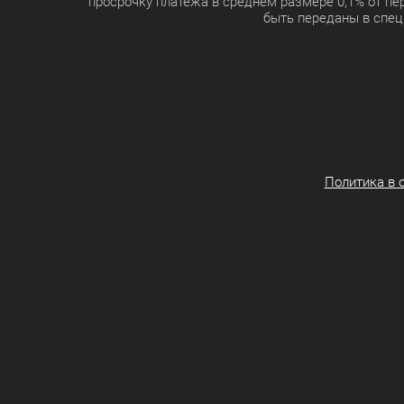
просрочку платежа в среднем размере 0,1% от п
быть переданы в спец
Политика в 