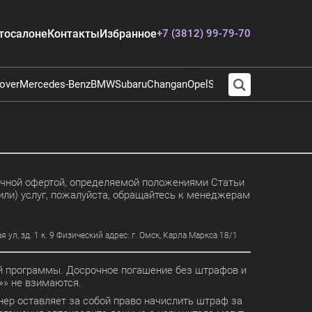
тосалоне
Контакты
Избранное
+7 (3812) 99-79-70
over
Mercedes-Benz
BMW
Subaru
Changan
Opel
Suzuki
Audi
Chevrolet
E
личной офертой, определяемой положениями Статьи
или) услуг, пожалуйста, обращайтесь к менеджерам
, зд. 1 к. 9 Физический адрес: г. Омск, Карла Маркса 18/1
ной программы. Досрочное погашение без штрафов и
» не взимаются.
ер оставляет за собой право начислить штраф за