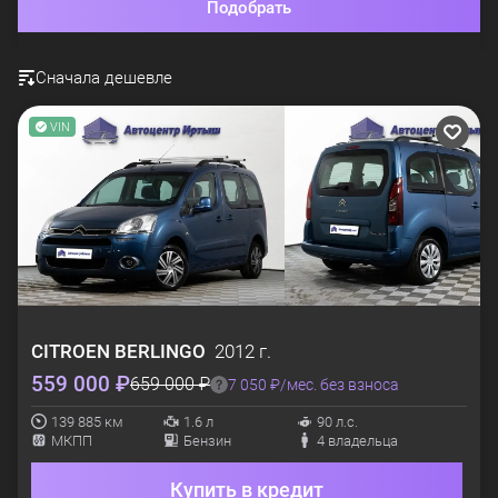
Подобрать
Сначала дешевле
VIN
CITROEN
BERLINGO
2012 г.
559 000 ₽
659 000 ₽
7 050 ₽/мес. без взноса
139 885 км
1.6 л
90 л.с.
МКПП
Бензин
4 владельца
Купить в кредит