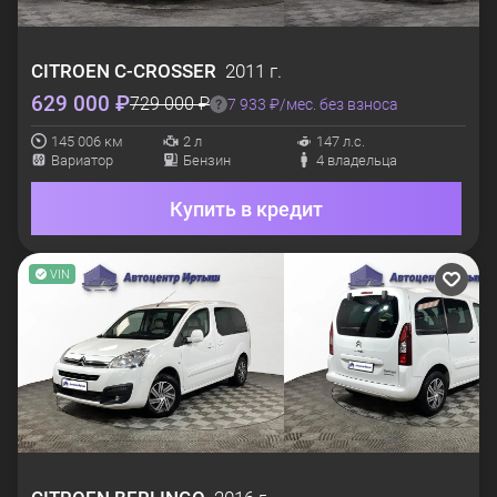
CITROEN
C-CROSSER
2011 г.
629 000 ₽
729 000 ₽
7 933 ₽/мес. без взноса
145 006 км
2 л
147 л.с.
Вариатор
Бензин
4 владельца
Купить в кредит
VIN