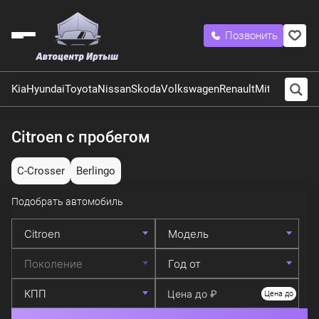
Позвонить
Kia
Hyundai
Toyota
Nissan
Skoda
Volkswagen
Renault
Mitsubishi
LA
Citroen с пробегом
C-Crosser
Berlingo
Подобрать автомобиль
Цена до