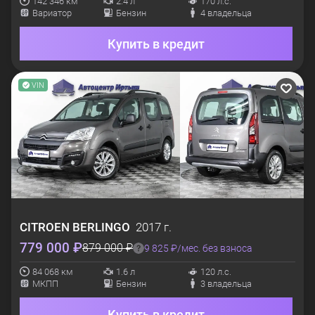
142 346 км
2.4 л
170 л.с.
Вариатор
Бензин
4 владельца
Купить в кредит
VIN
CITROEN
BERLINGO
2017 г.
779 000 ₽
879 000 ₽
9 825 ₽/мес. без взноса
84 068 км
1.6 л
120 л.с.
МКПП
Бензин
3 владельца
Купить в кредит