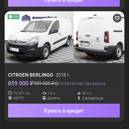
VIN
CITROEN
BERLINGO
2018 г.
859 000 ₽
959 000 ₽
10 834 ₽/мес. без взноса
72 221 км
1.6 л
90 л.с.
МКПП
Дизель
2 владельца
Купить в кредит