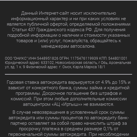
Данный Интернет-сайт носит исключительно
информационный характер и ни при каких условиях не
является публичной офертой, определяемой положениями
Статьи 437 Гражданского кодекса РФ. Для получения
подробной информации о наличии и стоимости указанных
товаров и (или) услуг, пожалуйста, обращайтесь к
менеджерам автосалона.
ООО "ОНИКС" ИНН 5448951826 ОГРН: 1175476119939 КПП: 544801001
Юридический адрес: 633102, Новосибирская область, г Обь, Арсенальная
ул, зд. 1 к. 9 Физический адрес: г. Омск, Карла Маркса 18/1
Годовая ставка автокредита варьируется от 4.9% до 15% и
зависит от конкретного банка, суммы займа и кредитной
программы. Досрочное погашение без штрафов и
комиссий. При этом любые дополнительные комиссии
автоцентром «АЦ «Иртыш»» не взимаются.
В случае невозвращения в условленный срок суммы
автокредита или суммы процентов по автокредиту банк-
партнер оставляет за собой право начислить штраф за
просрочку платежа в среднем размере 0,1% от
первоначальной суммы автокредита. При несоблюдении