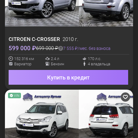
CITROEN
C-CROSSER
2010 г.
599 000 ₽
699 000 ₽
7 555 ₽/мес. без взноса
152 316 км
2.4 л
170 л.с.
Вариатор
Бензин
4 владельца
Купить в кредит
VIN