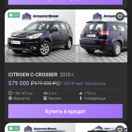
VIN
CITROEN
C-CROSSER
2010 г.
579 000 ₽
679 000 ₽
7 303 ₽/мес. без взноса
156 167 км
2.4 л
170 л.с.
Вариатор
Бензин
4 владельца
Купить в кредит
VIN