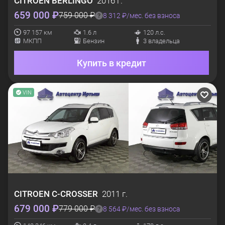
CITROEN
BERLINGO
2016 г.
659 000 ₽
759 000 ₽
8 312 ₽/мес. без взноса
97 157 км
1.6 л
120 л.с.
МКПП
Бензин
3 владельца
Купить в кредит
VIN
CITROEN
C-CROSSER
2011 г.
679 000 ₽
779 000 ₽
8 564 ₽/мес. без взноса