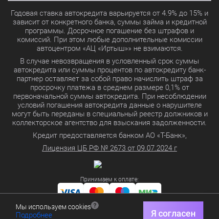
Годовая ставка автокредита варьируется от 4.9% до 15% и
зависит от конкретного банка, суммы займа и кредитной
программы. Досрочное погашение без штрафов и
комиссий. При этом любые дополнительные комиссии
автоцентром «АЦ «Иртыш»» не взимаются.
В случае невозвращения в условленный срок суммы
автокредита или суммы процентов по автокредиту банк-
партнер оставляет за собой право начислить штраф за
просрочку платежа в среднем размере 0,1% от
первоначальной суммы автокредита. При несоблюдении
условий погашения автокредита данные о нарушителе
могут быть переданы в специальный реестр должников и
коллекторское агентство для взыскания задолженности.
Кредит предоставляется банком АО «Т-Банк»,
Лицензия ЦБ РФ № 2673 от 09.07.2024 г
Принимаем к оплате:
Мы используем cookies
Политика в отношении обработки персональных данных
Я согласен
Подробнее