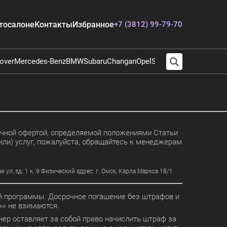
тосалоне
Контакты
Избранное
+7 (3812) 99-79-70
over
Mercedes-Benz
BMW
Subaru
Changan
Opel
Suzuki
Audi
Chevrolet
E
личной офертой, определяемой положениями Статьи
или) услуг, пожалуйста, обращайтесь к менеджерам
, зд. 1 к. 9 Физический адрес: г. Омск, Карла Маркса 18/1
ной программы. Досрочное погашение без штрафов и
» не взимаются.
ер оставляет за собой право начислить штраф за