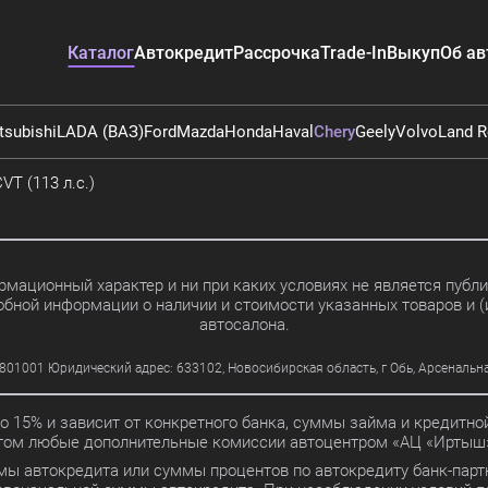
Каталог
Автокредит
Рассрочка
Trade-In
Выкуп
Об ав
tsubishi
LADA (ВАЗ)
Ford
Mazda
Honda
Haval
Chery
Geely
Volvo
Land R
VT (113 л.с.)
мационный характер и ни при каких условиях не является пуб
обной информации о наличии и стоимости указанных товаров и (
автосалона.
01 Юридический адрес: 633102, Новосибирская область, г Обь, Арсенальная ул
до 15% и зависит от конкретного банка, суммы займа и кредит
этом любые дополнительные комиссии автоцентром «АЦ «Иртыш»
мы автокредита или суммы процентов по автокредиту банк-партн