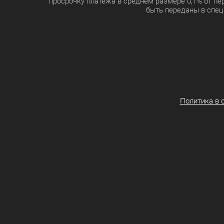
просрочку платежа в среднем размере 0,1% от п
быть переданы в спец
Политика в 