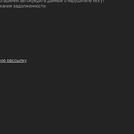
огашения автокредита данные о нарушителе могут
скания задолженности.
ную рассылку