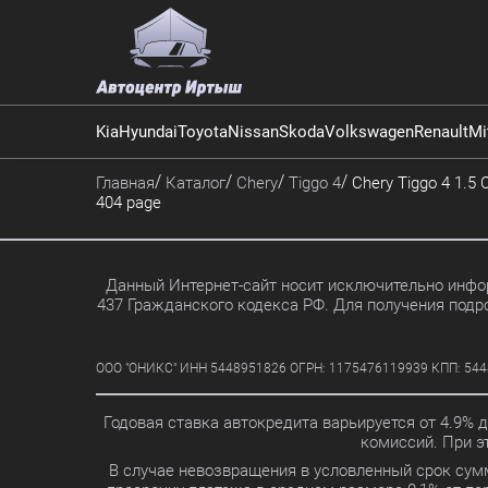
Kia
Hyundai
Toyota
Nissan
Skoda
Volkswagen
Renault
Mi
Главная
Каталог
Chery
Tiggo 4
Chery Tiggo 4 1.5 C
404 page
Данный Интернет-сайт носит исключительно инфор
437 Гражданского кодекса РФ. Для получения подр
ООО "ОНИКС" ИНН 5448951826 ОГРН: 1175476119939 КПП: 5448010
Годовая ставка автокредита варьируется от 4.9% 
комиссий. При 
В случае невозвращения в условленный срок сум