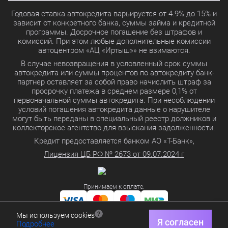
Годовая ставка автокредита варьируется от 4.9% до 15% и
зависит от конкретного банка, суммы займа и кредитной
программы. Досрочное погашение без штрафов и
комиссий. При этом любые дополнительные комиссии
автоцентром «АЦ «Иртыш»» не взимаются.
В случае невозвращения в условленный срок суммы
автокредита или суммы процентов по автокредиту банк-
партнер оставляет за собой право начислить штраф за
просрочку платежа в среднем размере 0,1% от
первоначальной суммы автокредита. При несоблюдении
условий погашения автокредита данные о нарушителе
могут быть переданы в специальный реестр должников и
коллекторское агентство для взыскания задолженности.
Кредит предоставляется банком АО «Т-Банк»,
Лицензия ЦБ РФ № 2673 от 09.07.2024 г
Принимаем к оплате:
Мы используем cookies
Политика в отношении обработки персональных данных
Я согласен
Подробнее