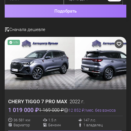
Подобрать
Сначала дешевле
VIN
CHERY
TIGGO 7 PRO MAX
2022 г.
1 019 000 ₽
1 169 000 ₽
12 852 ₽/мес. без взноса
36 581 км
1.5 л
147 л.с.
Вариатор
Бензин
1 владелец