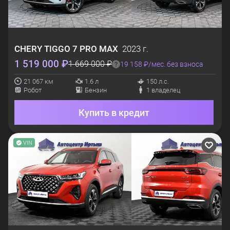
CHERY
TIGGO 7 PRO MAX
2023 г.
1 519 000 ₽
1 669 000 ₽
19 158 ₽/мес. без взноса
21 067 км
1.6 л
150 л.с.
Робот
Бензин
1 владелец
Купить в кредит
VIN