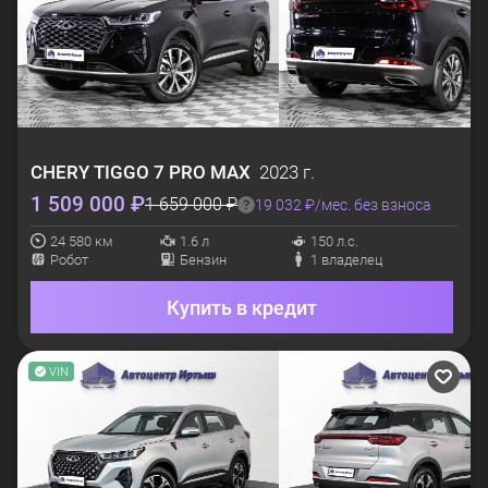
CHERY
TIGGO 7 PRO MAX
2023 г.
1 509 000 ₽
1 659 000 ₽
19 032 ₽/мес. без взноса
24 580 км
1.6 л
150 л.с.
Робот
Бензин
1 владелец
Купить в кредит
VIN