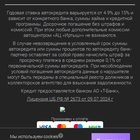
Годовая ставка автокредита варьируется от 4.9% до 15% и
зависит от конкретного банка, суммы займа и кредитной
программы. Досрочное погашение без штрафов и
комиссий. При этом любые дополнительные комиссии
автоцентром «АЦ «Иртыш»» не взимаются.
В случае невозвращения в условленный срок суммы
автокредита или суммы процентов по автокредиту банк-
партнер оставляет за собой право начислить штраф за
просрочку платежа в среднем размере 0,1% от
первоначальной суммы автокредита. При несоблюдении
условий погашения автокредита данные о нарушителе
могут быть переданы в специальный реестр должников и
коллекторское агентство для взыскания задолженности.
Кредит предоставляется банком АО «Т-Банк»,
Лицензия ЦБ РФ № 2673 от 09.07.2024 г
Принимаем к оплате:
Мы используем cookies
Политика в отношении обработки персональных данных