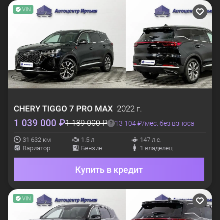
VIN
CHERY
TIGGO 7 PRO MAX
2022 г.
1 039 000 ₽
1 189 000 ₽
13 104 ₽/мес. без взноса
31 632 км
1.5 л
147 л.с.
Вариатор
Бензин
1 владелец
Купить в кредит
VIN