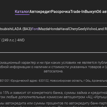
Каталог
Автокредит
Рассрочка
Trade-In
Выкуп
Об ав
tsubishi
LADA (ВАЗ)
Ford
Mazda
Honda
Haval
Chery
Geely
Volvo
Land R
T (249 л.с.) 4WD
мационный характер и ни при каких условиях не является пуб
обной информации о наличии и стоимости указанных товаров и (
автосалона.
01 Юридический адрес: 633102, Новосибирская область, г Обь, Арсенальная ул
до 15% и зависит от конкретного банка, суммы займа и кредит
этом любые дополнительные комиссии автоцентром «АЦ «Иртыш»
мы автокредита или суммы процентов по автокредиту банк-партн