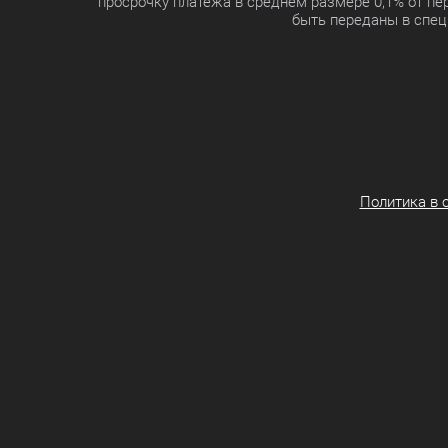
просрочку платежа в среднем размере 0,1% от п
быть переданы в спец
Политика в 