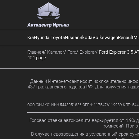
Kia
Hyundai
Toyota
Nissan
Skoda
Volkswagen
Renault
Mi
Главная
Каталог
Ford
Explorer
Ford Explorer 3.5 A
404 page
Данный Интернет-сайт носит исключительно инфор
437 Гражданского кодекса РФ. Для получения подр
ООО "ОНИКС" ИНН 5448951826 ОГРН: 1175476119939 КПП: 5448010
Годовая ставка автокредита варьируется от 4.9% 
комиссий. При 
В случае невозвращения в условленный срок сум