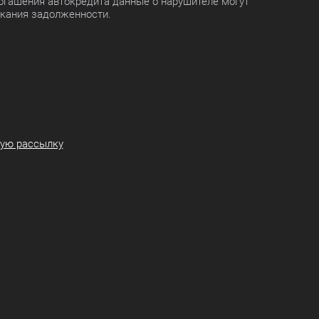
огашения автокредита данные о нарушителе могут
скания задолженности.
ную рассылку