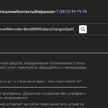
тосалоне
Контакты
Избранное
+7 (3812) 99-79-70
over
Mercedes-Benz
BMW
Subaru
Changan
Opel
Suzuki
Audi
Chevrolet
E
личной офертой, определяемой положениями Статьи
или) услуг, пожалуйста, обращайтесь к менеджерам
, зд. 1 к. 9 Физический адрес: г. Омск, Карла Маркса 18/1
ной программы. Досрочное погашение без штрафов и
» не взимаются.
ер оставляет за собой право начислить штраф за