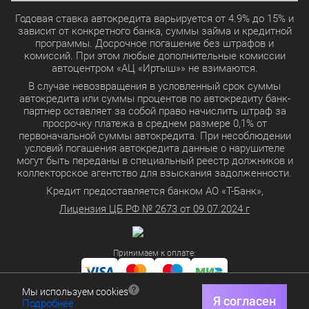
Годовая ставка автокредита варьируется от 4.9% до 15% и
зависит от конкретного банка, суммы займа и кредитной
программы. Досрочное погашение без штрафов и
комиссий. При этом любые дополнительные комиссии
автоцентром «АЦ «Иртыш»» не взимаются.
В случае невозвращения в условленный срок суммы
автокредита или суммы процентов по автокредиту банк-
партнер оставляет за собой право начислить штраф за
просрочку платежа в среднем размере 0,1% от
первоначальной суммы автокредита. При несоблюдении
условий погашения автокредита данные о нарушителе
могут быть переданы в специальный реестр должников и
коллекторское агентство для взыскания задолженности.
Кредит предоставляется банком АО «Т-Банк»,
Лицензия ЦБ РФ № 2673 от 09.07.2024 г
Принимаем к оплате:
Мы используем cookies
Политика в отношении обработки персональных данных
Я согласен
Подробнее