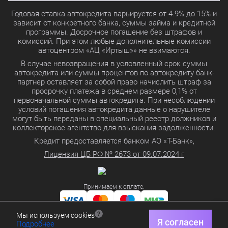
Годовая ставка автокредита варьируется от 4.9% до 15% и
зависит от конкретного банка, суммы займа и кредитной
программы. Досрочное погашение без штрафов и
комиссий. При этом любые дополнительные комиссии
автоцентром «АЦ «Иртыш»» не взимаются.
В случае невозвращения в условленный срок суммы
автокредита или суммы процентов по автокредиту банк-
партнер оставляет за собой право начислить штраф за
просрочку платежа в среднем размере 0,1% от
первоначальной суммы автокредита. При несоблюдении
условий погашения автокредита данные о нарушителе
могут быть переданы в специальный реестр должников и
коллекторское агентство для взыскания задолженности.
Кредит предоставляется банком АО «Т-Банк»,
Лицензия ЦБ РФ № 2673 от 09.07.2024 г
Принимаем к оплате:
Мы используем cookies
Политика в отношении обработки персональных данных
Я согласен
Подробнее