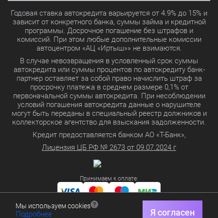
Годовая ставка автокредита варьируется от 4.9% до 15% и
зависит от конкретного банка, суммы займа и кредитной
программы. Досрочное погашение без штрафов и
комиссий. При этом любые дополнительные комиссии
автоцентром «АЦ «Иртыш»» не взимаются.
В случае невозвращения в условленный срок суммы
автокредита или суммы процентов по автокредиту банк-
партнер оставляет за собой право начислить штраф за
просрочку платежа в среднем размере 0,1% от
первоначальной суммы автокредита. При несоблюдении
условий погашения автокредита данные о нарушителе
могут быть переданы в специальный реестр должников и
коллекторское агентство для взыскания задолженности.
Кредит предоставляется банком АО «Т-Банк»,
Лицензия ЦБ РФ № 2673 от 09.07.2024 г
Принимаем к оплате:
Мы используем cookies
Политика в отношении обработки персональных данных
Я согласен
Подробнее