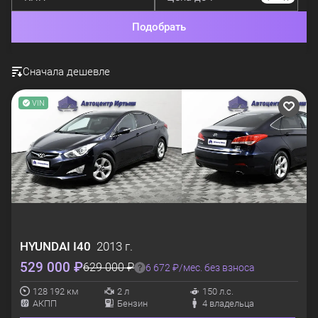
Подобрать
Сначала дешевле
VIN
HYUNDAI
I40
2013 г.
529 000 ₽
629 000 ₽
6 672 ₽/мес. без взноса
128 192 км
2 л
150 л.с.
АКПП
Бензин
4 владельца