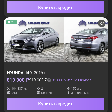
Купить в кредит
VIN
HYUNDAI
I40
2015 г.
819 000 ₽
919 000 ₽
10 330 ₽/мес. без взноса
104 837 км
2 л
150 л.с.
МКПП
Бензин
3 владельца
Купить в кредит