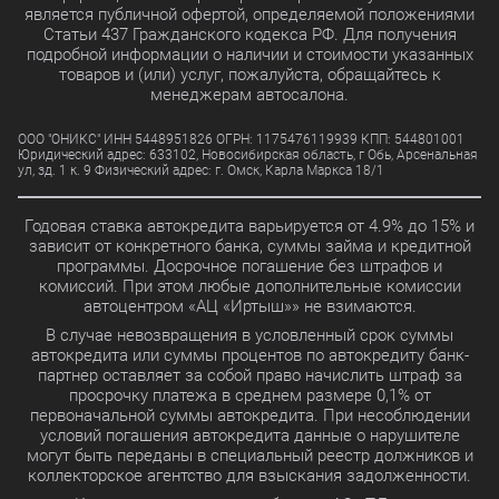
является публичной офертой, определяемой положениями
Статьи 437 Гражданского кодекса РФ. Для получения
подробной информации о наличии и стоимости указанных
товаров и (или) услуг, пожалуйста, обращайтесь к
менеджерам автосалона.
ООО "ОНИКС" ИНН 5448951826 ОГРН: 1175476119939 КПП: 544801001
Юридический адрес: 633102, Новосибирская область, г Обь, Арсенальная
ул, зд. 1 к. 9 Физический адрес: г. Омск, Карла Маркса 18/1
Годовая ставка автокредита варьируется от 4.9% до 15% и
зависит от конкретного банка, суммы займа и кредитной
программы. Досрочное погашение без штрафов и
комиссий. При этом любые дополнительные комиссии
автоцентром «АЦ «Иртыш»» не взимаются.
В случае невозвращения в условленный срок суммы
автокредита или суммы процентов по автокредиту банк-
партнер оставляет за собой право начислить штраф за
просрочку платежа в среднем размере 0,1% от
первоначальной суммы автокредита. При несоблюдении
условий погашения автокредита данные о нарушителе
могут быть переданы в специальный реестр должников и
коллекторское агентство для взыскания задолженности.