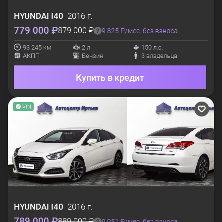
HYUNDAI
I40
2016 г.
779 000 ₽
879 000 ₽
9 825 ₽/мес. без взноса
93 245 км
2 л
150 л.с.
АКПП
Бензин
3 владельца
Купить в кредит
VIN
HYUNDAI
I40
2016 г.
789 000 ₽
889 000 ₽
9 951 ₽/мес. без взноса