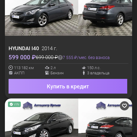
HYUNDAI
I40
2014 г.
599 000 ₽
699 000 ₽
7 555 ₽/мес. без взноса
113 182 км
2 л
150 л.с.
АКПП
Бензин
3 владельца
Купить в кредит
VIN