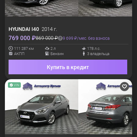
HYUNDAI
I40
2014 г.
769 000 ₽
869 000 ₽
9 699 ₽/мес. без взноса
111 287 км
2 л
178 л.с.
АКПП
Бензин
3 владельца
Купить в кредит
VIN