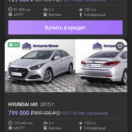
91 856 км
2 л
150 л.с.
АКПП
Бензин
3 владельца
Купить в кредит
VIN
HYUNDAI
I40
2015 г.
799 000 ₽
899 000 ₽
10 077 ₽/мес. без взноса
105 440 км
2 л
150 л.с.
МКПП
Бензин
3 владельца