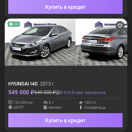
Купить в кредит
VIN
HYUNDAI
I40
2013 г.
549 000 ₽
649 000 ₽
6 924 ₽/мес. без взноса
124 520 км
2 л
150 л.с.
АКПП
Бензин
4 владельца
Купить в кредит