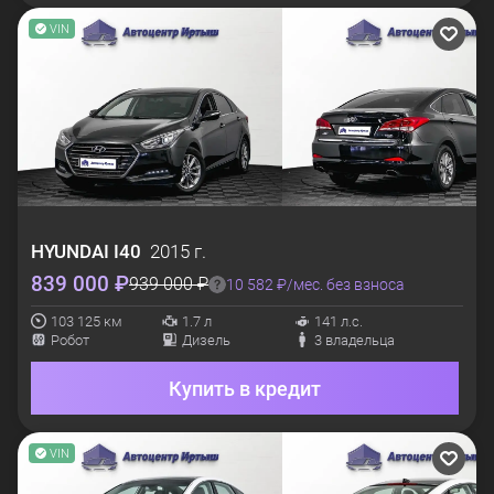
VIN
HYUNDAI
I40
2015 г.
839 000 ₽
939 000 ₽
10 582 ₽/мес. без взноса
103 125 км
1.7 л
141 л.с.
Робот
Дизель
3 владельца
Купить в кредит
VIN