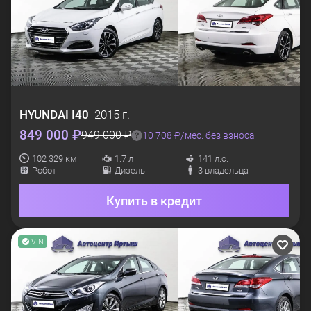
HYUNDAI
I40
2015 г.
849 000 ₽
949 000 ₽
10 708 ₽/мес. без взноса
102 329 км
1.7 л
141 л.с.
Робот
Дизель
3 владельца
Купить в кредит
VIN