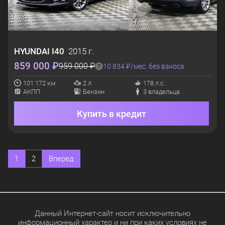
HYUNDAI
I40
2015 г.
859 000 ₽
959 000 ₽
10 834 ₽/мес. без взноса
101 172 км
2 л
178 л.с.
АКПП
Бензин
3 владельца
Купить в кредит
1
2
Вперед
Данный Интернет-сайт носит исключительно
информационный характер и ни при каких условиях не