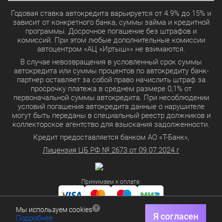
Годовая ставка автокредита варьируется от 4.9% до 15% и
зависит от конкретного банка, суммы займа и кредитной
программы. Досрочное погашение без штрафов и
комиссий. При этом любые дополнительные комиссии
автоцентром «АЦ «Иртыш»» не взимаются.
В случае невозвращения в условленный срок суммы
автокредита или суммы процентов по автокредиту банк-
партнер оставляет за собой право начислить штраф за
просрочку платежа в среднем размере 0,1% от
первоначальной суммы автокредита. При несоблюдении
условий погашения автокредита данные о нарушителе
могут быть переданы в специальный реестр должников и
коллекторское агентство для взыскания задолженности.
Кредит предоставляется банком АО «Т-Банк»,
Лицензия ЦБ РФ № 2673 от 09.07.2024 г
Принимаем к оплате:
Мы используем cookies
Политика в отношении обработки персональных данных
Я согласен
Подробнее