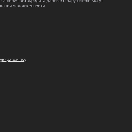
огашения автокредита данные о нарушителе могут
скания задолженности.
ную рассылку