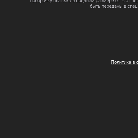
просрочку платежа в среднем размере 0,1% от п
быть переданы в спец
Политика в 