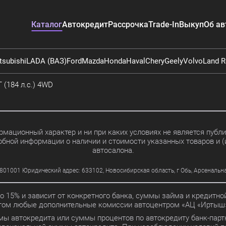
Каталог
Автокредит
Рассрочка
Trade-In
Выкуп
Об ав
tsubishi
LADA (ВАЗ)
Ford
Mazda
Honda
Haval
Chery
Geely
Volvo
Land R
T (184 л.с.) 4WD
мационный характер и ни при каких условиях не является пуб
обной информации о наличии и стоимости указанных товаров и (
автосалона.
01 Юридический адрес: 633102, Новосибирская область, г Обь, Арсенальная ул
до 15% и зависит от конкретного банка, суммы займа и кредит
этом любые дополнительные комиссии автоцентром «АЦ «Иртыш»
мы автокредита или суммы процентов по автокредиту банк-партн