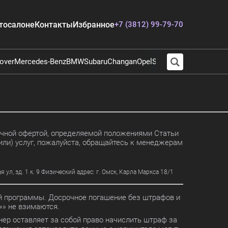
тосалоне
Контакты
Избранное
+7 (3812) 99-79-70
over
Mercedes-Benz
BMW
Subaru
Changan
Opel
Suzuki
Audi
Chevrolet
E
личной офертой, определяемой положениями Статьи
или) услуг, пожалуйста, обращайтесь к менеджерам
, зд. 1 к. 9 Физический адрес: г. Омск, Карла Маркса 18/1
ной программы. Досрочное погашение без штрафов и
» не взимаются.
ер оставляет за собой право начислить штраф за