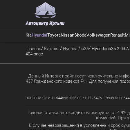
Kia
Hyundai
Toyota
Nissan
Skoda
Volkswagen
Renault
Mi
Главная
Каталог
Hyundai
ix35
Hyundai ix35 2.0d A
404 page
Данный Интернет-сайт носит исключительно инфор
437 Гражданского кодекса РФ. Для получения подр
ООО "ОНИКС" ИНН 5448951826 ОГРН: 1175476119939 КПП: 5448010
Годовая ставка автокредита варьируется от 4.9% 
комиссий. При 
В случае невозвращения в условленный срок сум