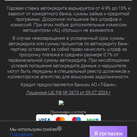
Годовая ставка автокредита варьируется от 4.9% до 15% и
зависит от конкретного банка, суммы займа и кредитной
программы. Досрочное погашение без штрафов и
комиссий. При этом любые дополнительные комиссии
автоцентром «АЦ «Иртыш»» не взимаются.
В случае невозвращения в условленный срок суммы
автокредита или суммы процентов по автокредиту банк-
партнер оставляет за собой право начислить штраф за
просрочку платежа в среднем размере 0,1% от
первоначальной суммы автокредита. При несоблюдении
условий погашения автокредита данные о нарушителе
могут быть переданы в специальный реестр должников и
коллекторское агентство для взыскания задолженности.
Кредит предоставляется банком АО «Т-Банк»,
Лицензия ЦБ РФ № 2673 от 09.07.2024 г
Принимаем к оплате:
Мы используем cookies
Политика в отношении обработки персональных данных
Я согласен
Подробнее