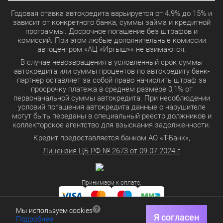
Годовая ставка автокредита варьируется от 4.9% до 15% и
зависит от конкретного банка, суммы займа и кредитной
программы. Досрочное погашение без штрафов и
комиссий. При этом любые дополнительные комиссии
автоцентром «АЦ «Иртыш»» не взимаются.
В случае невозвращения в условленный срок суммы
автокредита или суммы процентов по автокредиту банк-
партнер оставляет за собой право начислить штраф за
просрочку платежа в среднем размере 0,1% от
первоначальной суммы автокредита. При несоблюдении
условий погашения автокредита данные о нарушителе
могут быть переданы в специальный реестр должников и
коллекторское агентство для взыскания задолженности.
Кредит предоставляется банком АО «Т-Банк»,
Лицензия ЦБ РФ № 2673 от 09.07.2024 г
Принимаем к оплате:
Мы используем cookies
Политика в отношении обработки персональных данных
Я согласен
Подробнее