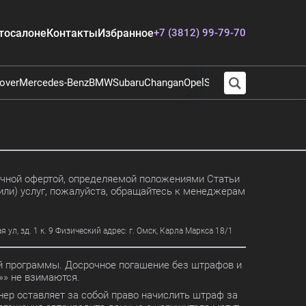
тосалоне
Контакты
Избранное
+7 (3812) 99-79-70
over
Mercedes-Benz
BMW
Subaru
Changan
Opel
Suzuki
Audi
Chevrolet
E
личной офертой, определяемой положениями Статьи
или) услуг, пожалуйста, обращайтесь к менеджерам
, зд. 1 к. 9 Физический адрес: г. Омск, Карла Маркса 18/1
ной программы. Досрочное погашение без штрафов и
» не взимаются.
ер оставляет за собой право начислить штраф за