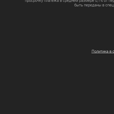
просрочку платежа в среднем размере 0,1% от п
быть переданы в спец
Политика в 