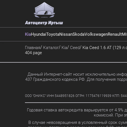
Kia
Hyundai
Toyota
Nissan
Skoda
Volkswagen
Renault
Mi
Главная
Каталог
Kia
Ceed
Kia Ceed 1.6 AT (129 л.с
404 page
Данный Интернет-сайт носит исключительно инфор
437 Гражданского кодекса РФ. Для получения подр
ООО "ОНИКС" ИНН 5448951826 ОГРН: 1175476119939 КПП: 5448010
Годовая ставка автокредита варьируется от 4.9% 
комиссий. При 
В случае невозвращения в условленный срок сум