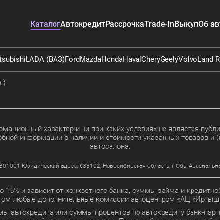
Каталог
Автокредит
Рассрочка
Trade-In
Выкуп
Об ав
tsubishi
LADA (ВАЗ)
Ford
Mazda
Honda
Haval
Chery
Geely
Volvo
Land R
.)
мационный характер и ни при каких условиях не является пуб
обной информации о наличии и стоимости указанных товаров и (
автосалона.
01 Юридический адрес: 633102, Новосибирская область, г Обь, Арсенальная ул
до 15% и зависит от конкретного банка, суммы займа и кредит
этом любые дополнительные комиссии автоцентром «АЦ «Иртыш»
мы автокредита или суммы процентов по автокредиту банк-партн