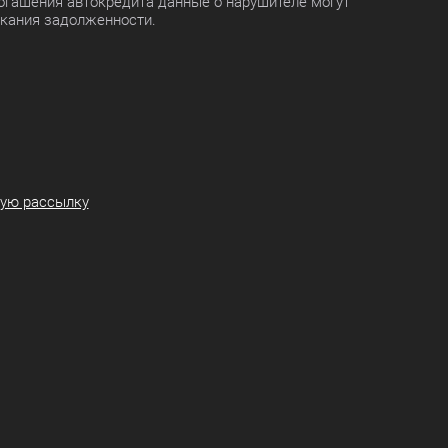
огашения автокредита данные о нарушителе могут
скания задолженности.
ную рассылку