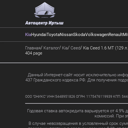
Kia
Hyundai
Toyota
Nissan
Skoda
Volkswagen
Renault
Mi
Главная
Каталог
Kia
Ceed
Kia Ceed 1.6 MT (129 л.
404 page
Данный Интернет-сайт носит исключительно инфор
437 Гражданского кодекса РФ. Для получения подр
ООО "ОНИКС" ИНН 5448951826 ОГРН: 1175476119939 КПП: 5448010
Годовая ставка автокредита варьируется от 4.9% 
комиссий. При 
В случае невозвращения в условленный срок сум