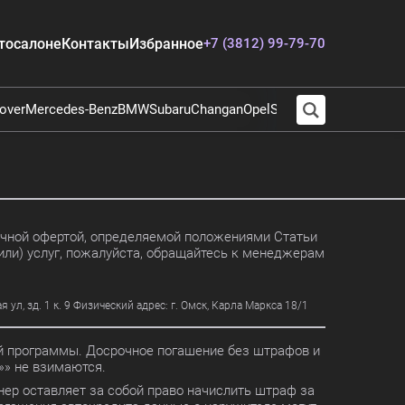
тосалоне
Контакты
Избранное
+7 (3812) 99-79-70
over
Mercedes-Benz
BMW
Subaru
Changan
Opel
Suzuki
Audi
Chevrolet
E
личной офертой, определяемой положениями Статьи
или) услуг, пожалуйста, обращайтесь к менеджерам
, зд. 1 к. 9 Физический адрес: г. Омск, Карла Маркса 18/1
ной программы. Досрочное погашение без штрафов и
» не взимаются.
ер оставляет за собой право начислить штраф за