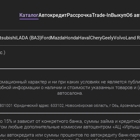
Каталог
Автокредит
Рассрочка
Trade-In
Выкуп
Об ав
tsubishi
LADA (ВАЗ)
Ford
Mazda
Honda
Haval
Chery
Geely
Volvo
Land R
с.)
мационный характер и ни при каких условиях не является пуб
обной информации о наличии и стоимости указанных товаров и (
автосалона.
01 Юридический адрес: 633102, Новосибирская область, г Обь, Арсенальная ул
до 15% и зависит от конкретного банка, суммы займа и кредит
этом любые дополнительные комиссии автоцентром «АЦ «Иртыш»
мы автокредита или суммы процентов по автокредиту банк-партн