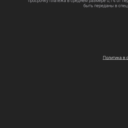
просрочку платежа в среднем размере 0,1% от п
быть переданы в спец
Политика в 