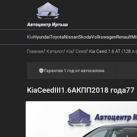
Kia
Hyundai
Toyota
Nissan
Skoda
Volkswagen
Renault
Mi
Главная
Каталог
Kia
Ceed
Kia Ceed 1.6 AT (128 л.с
Гарантия 1 год от автосалона
Kia
Ceed
III
1.6
АКПП
2018 года
77 