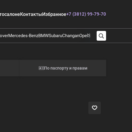
тосалоне
Контакты
Избранное
+7 (3812) 99-79-70
over
Mercedes-Benz
BMW
Subaru
Changan
Opel
Suzuki
Audi
Chevrolet
E
По паспорту и правам