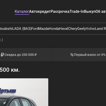
Каталог
Автокредит
Рассрочка
Trade-In
Выкуп
Об ав
tsubishi
LADA (ВАЗ)
Ford
Mazda
Honda
Haval
Chery
Geely
Volvo
Land R
.)
Скидка до 200 000 ₽
Первый взнос от 0%
500 км.