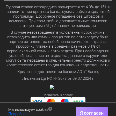
Годовая ставка автокредита варьируется от 4.9% до 15% и
зависит от конкретного банка, суммы займа и кредитной
программы. Досрочное погашение без штрафов и
комиссий. При этом любые дополнительные комиссии
автоцентром «АЦ «Иртыш»» не взимаются.
В случае невозвращения в условленный срок суммы
автокредита или суммы процентов по автокредиту банк-
партнер оставляет за собой право начислить штраф за
просрочку платежа в среднем размере 0,1% от
первоначальной суммы автокредита. При несоблюдении
условий погашения автокредита данные о нарушителе
могут быть переданы в специальный реестр должников и
коллекторское агентство для взыскания задолженности.
Кредит предоставляется банком АО «Т-Банк»,
Лицензия ЦБ РФ № 2673 от 09.07.2024 г
Принимаем к оплате:
Мы используем cookies
Политика в отношении обработки персональных данных
Я согласен
Подробнее