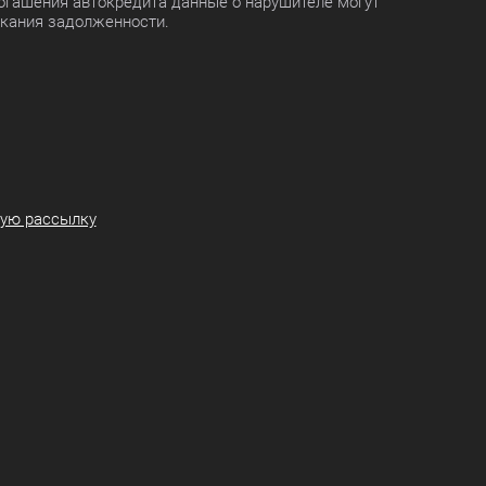
огашения автокредита данные о нарушителе могут
скания задолженности.
ную рассылку