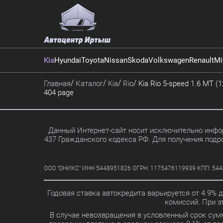
Kia
Hyundai
Toyota
Nissan
Skoda
Volkswagen
Renault
Mi
Главная
Каталог
Kia
Rio
Kia Rio 5-speed 1.6 MT (1
404 page
Данный Интернет-сайт носит исключительно инфор
437 Гражданского кодекса РФ. Для получения подр
ООО "ОНИКС" ИНН 5448951826 ОГРН: 1175476119939 КПП: 5448010
Годовая ставка автокредита варьируется от 4.9% 
комиссий. При 
В случае невозвращения в условленный срок сум