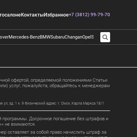
тосалоне
Контакты
Избранное
+7 (3812) 99-79-70
over
Mercedes-Benz
BMW
Subaru
Changan
Opel
Suzuki
Audi
Chevrolet
E
личной офертой, определяемой положениями Статьи
или) услуг, пожалуйста, обращайтесь к менеджерам
, зд. 1 к. 9 Физический адрес: г. Омск, Карла Маркса 18/1
ной программы. Досрочное погашение без штрафов и
» не взимаются.
ер оставляет за собой право начислить штраф за