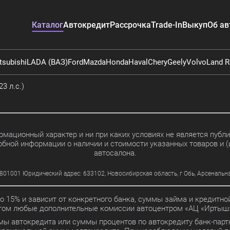
Каталог
Автокредит
Рассрочка
Trade-In
Выкуп
Об ав
tsubishi
LADA (ВАЗ)
Ford
Mazda
Honda
Haval
Chery
Geely
Volvo
Land R
23 л.с.)
мационный характер и ни при каких условиях не является пуб
обной информации о наличии и стоимости указанных товаров и (
автосалона.
01 Юридический адрес: 633102, Новосибирская область, г Обь, Арсенальная ул
до 15% и зависит от конкретного банка, суммы займа и кредит
этом любые дополнительные комиссии автоцентром «АЦ «Иртыш»
мы автокредита или суммы процентов по автокредиту банк-партн