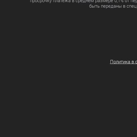
просрочку платежа в среднем размере 0,1% от п
быть переданы в спец
Политика в 