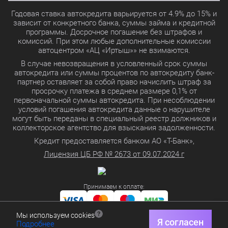
Годовая ставка автокредита варьируется от 4.9% до 15% и
зависит от конкретного банка, суммы займа и кредитной
программы. Досрочное погашение без штрафов и
комиссий. При этом любые дополнительные комиссии
автоцентром «АЦ «Иртыш»» не взимаются.
В случае невозвращения в условленный срок суммы
автокредита или суммы процентов по автокредиту банк-
партнер оставляет за собой право начислить штраф за
просрочку платежа в среднем размере 0,1% от
первоначальной суммы автокредита. При несоблюдении
условий погашения автокредита данные о нарушителе
могут быть переданы в специальный реестр должников и
коллекторское агентство для взыскания задолженности.
Кредит предоставляется банком АО «Т-Банк»,
Лицензия ЦБ РФ № 2673 от 09.07.2024 г
Принимаем к оплате:
Мы используем cookies
Политика в отношении обработки персональных данных
Я согласен
Подробнее