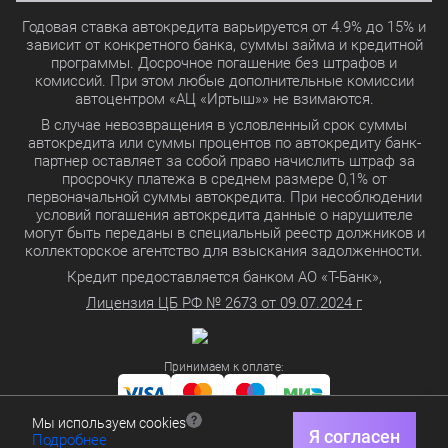
Годовая ставка автокредита варьируется от 4.9% до 15% и
зависит от конкретного банка, суммы займа и кредитной
программы. Досрочное погашение без штрафов и
комиссий. При этом любые дополнительные комиссии
автоцентром «АЦ «Иртыш»» не взимаются.
В случае невозвращения в условленный срок суммы
автокредита или суммы процентов по автокредиту банк-
партнер оставляет за собой право начислить штраф за
просрочку платежа в среднем размере 0,1% от
первоначальной суммы автокредита. При несоблюдении
условий погашения автокредита данные о нарушителе
могут быть переданы в специальный реестр должников и
коллекторское агентство для взыскания задолженности.
Кредит предоставляется банком АО «Т-Банк»,
Лицензия ЦБ РФ № 2673 от 09.07.2024 г
Принимаем к оплате:
Мы используем cookies
Политика в отношении обработки персональных данных
Я согласен
Подробнее