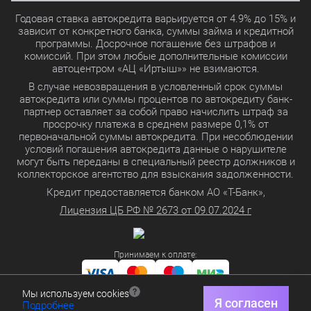
Годовая ставка автокредита варьируется от 4.9% до 15% и
зависит от конкретного банка, суммы займа и кредитной
программы. Досрочное погашение без штрафов и
комиссий. При этом любые дополнительные комиссии
автоцентром «АЦ «Иртыш»» не взимаются.
В случае невозвращения в условленный срок суммы
автокредита или суммы процентов по автокредиту банк-
партнер оставляет за собой право начислить штраф за
просрочку платежа в среднем размере 0,1% от
первоначальной суммы автокредита. При несоблюдении
условий погашения автокредита данные о нарушителе
могут быть переданы в специальный реестр должников и
коллекторское агентство для взыскания задолженности.
Кредит предоставляется банком АО «Т-Банк»,
Лицензия ЦБ РФ № 2673 от 09.07.2024 г
Принимаем к оплате:
Мы используем cookies
Политика в отношении обработки персональных данных
Я согласен
Подробнее