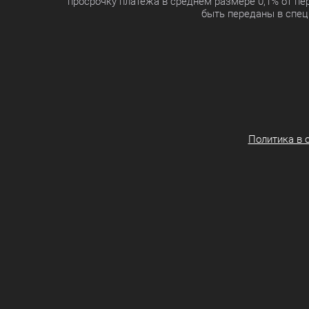
просрочку платежа в среднем размере 0,1% от п
быть переданы в спец
Политика в 