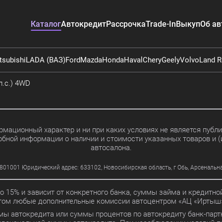
Каталог
Автокредит
Рассрочка
Trade-In
Выкуп
Об ав
tsubishi
LADA (ВАЗ)
Ford
Mazda
Honda
Haval
Chery
Geely
Volvo
Land R
 л.с.) 4WD
мационный характер и ни при каких условиях не является пуб
обной информации о наличии и стоимости указанных товаров и (
автосалона.
01 Юридический адрес: 633102, Новосибирская область, г Обь, Арсенальная ул
до 15% и зависит от конкретного банка, суммы займа и кредит
этом любые дополнительные комиссии автоцентром «АЦ «Иртыш»
мы автокредита или суммы процентов по автокредиту банк-партн