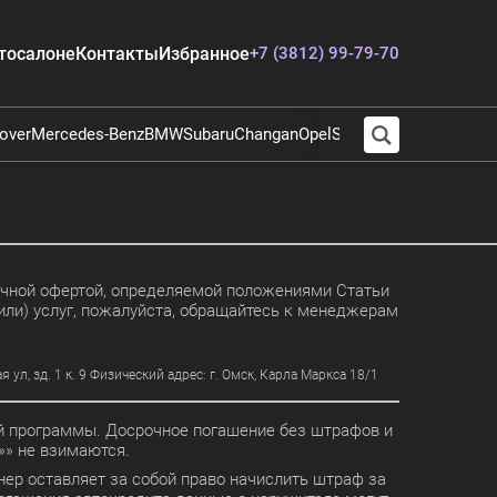
тосалоне
Контакты
Избранное
+7 (3812) 99-79-70
over
Mercedes-Benz
BMW
Subaru
Changan
Opel
Suzuki
Audi
Chevrolet
E
личной офертой, определяемой положениями Статьи
или) услуг, пожалуйста, обращайтесь к менеджерам
, зд. 1 к. 9 Физический адрес: г. Омск, Карла Маркса 18/1
ной программы. Досрочное погашение без штрафов и
» не взимаются.
ер оставляет за собой право начислить штраф за