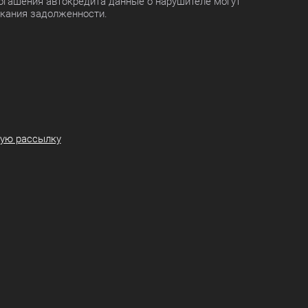
огашения автокредита данные о нарушителе могут
скания задолженности.
ную рассылку