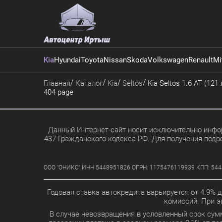
Kia
Hyundai
Toyota
Nissan
Skoda
Volkswagen
Renault
Mi
Главная
Каталог
Kia
Seltos
Kia Seltos 1.6 AT (121
404 page
Данный Интернет-сайт носит исключительно инфор
437 Гражданского кодекса РФ. Для получения подр
ООО "ОНИКС" ИНН 5448951826 ОГРН: 1175476119939 КПП: 5448010
Годовая ставка автокредита варьируется от 4.9% 
комиссий. При 
В случае невозвращения в условленный срок сум