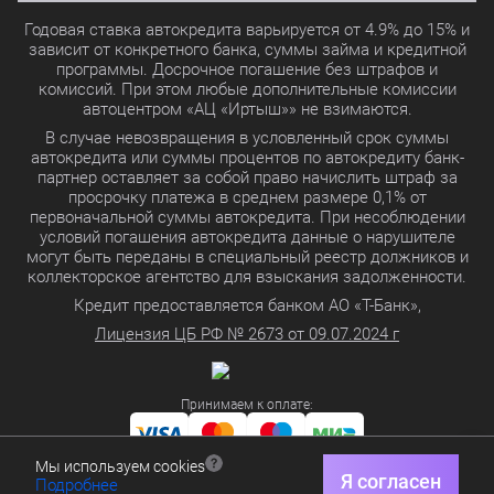
Годовая ставка автокредита варьируется от 4.9% до 15% и
зависит от конкретного банка, суммы займа и кредитной
программы. Досрочное погашение без штрафов и
комиссий. При этом любые дополнительные комиссии
автоцентром «АЦ «Иртыш»» не взимаются.
В случае невозвращения в условленный срок суммы
автокредита или суммы процентов по автокредиту банк-
партнер оставляет за собой право начислить штраф за
просрочку платежа в среднем размере 0,1% от
первоначальной суммы автокредита. При несоблюдении
условий погашения автокредита данные о нарушителе
могут быть переданы в специальный реестр должников и
коллекторское агентство для взыскания задолженности.
Кредит предоставляется банком АО «Т-Банк»,
Лицензия ЦБ РФ № 2673 от 09.07.2024 г
Принимаем к оплате:
Мы используем cookies
Политика в отношении обработки персональных данных
Я согласен
Подробнее