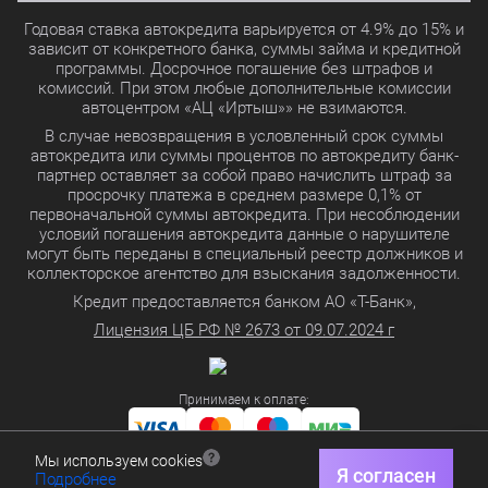
Годовая ставка автокредита варьируется от 4.9% до 15% и
зависит от конкретного банка, суммы займа и кредитной
программы. Досрочное погашение без штрафов и
комиссий. При этом любые дополнительные комиссии
автоцентром «АЦ «Иртыш»» не взимаются.
В случае невозвращения в условленный срок суммы
автокредита или суммы процентов по автокредиту банк-
партнер оставляет за собой право начислить штраф за
просрочку платежа в среднем размере 0,1% от
первоначальной суммы автокредита. При несоблюдении
условий погашения автокредита данные о нарушителе
могут быть переданы в специальный реестр должников и
коллекторское агентство для взыскания задолженности.
Кредит предоставляется банком АО «Т-Банк»,
Лицензия ЦБ РФ № 2673 от 09.07.2024 г
Принимаем к оплате:
Мы используем cookies
Политика в отношении обработки персональных данных
Я согласен
Подробнее