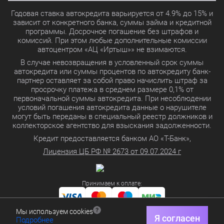
Годовая ставка автокредита варьируется от 4.9% до 15% и
зависит от конкретного банка, суммы займа и кредитной
программы. Досрочное погашение без штрафов и
комиссий. При этом любые дополнительные комиссии
автоцентром «АЦ «Иртыш»» не взимаются.
В случае невозвращения в условленный срок суммы
автокредита или суммы процентов по автокредиту банк-
партнер оставляет за собой право начислить штраф за
просрочку платежа в среднем размере 0,1% от
первоначальной суммы автокредита. При несоблюдении
условий погашения автокредита данные о нарушителе
могут быть переданы в специальный реестр должников и
коллекторское агентство для взыскания задолженности.
Кредит предоставляется банком АО «Т-Банк»,
Лицензия ЦБ РФ № 2673 от 09.07.2024 г
Принимаем к оплате:
Мы используем cookies
Политика в отношении обработки персональных данных
Я согласен
Подробнее