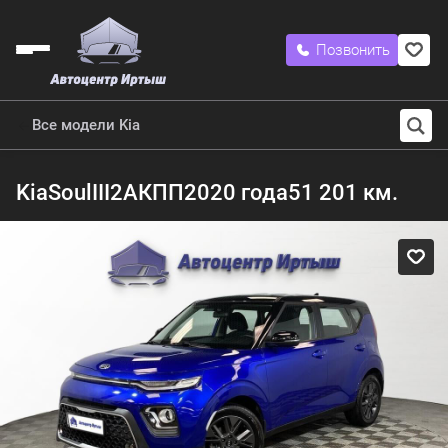
Позвонить
Все модели Kia
Kia
Soul
III
2
АКПП
2020 года
51 201 км.