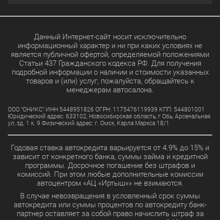
Выбрать
4.9%
Данный Интернет-сайт носит исключительно
информационный характер и ни при каких условиях не
является публичной офертой, определяемой положениями
Статьи 437 Гражданского кодекса РФ. Для получения
Выбрать
15.8%
подробной информации о наличии и стоимости указанных
товаров и (или) услуг, пожалуйста, обращайтесь к
менеджерам автосалона.
Выбрать
11.7%
ООО "ОНИКС" ИНН 5448951826 ОГРН: 1175476119939 КПП: 544801001
Юридический адрес: 633102, Новосибирская область, г Обь, Арсенальная
ул, зд. 1 к. 9 Физический адрес: г. Омск, Карла Маркса 18/1
Выбрать
10.99%
Годовая ставка автокредита варьируется от 4.9% до 15% и
зависит от конкретного банка, суммы займа и кредитной
программы. Досрочное погашение без штрафов и
Выбрать
7.9%
комиссий. При этом любые дополнительные комиссии
автоцентром «АЦ «Иртыш»» не взимаются.
В случае невозвращения в условленный срок суммы
автокредита или суммы процентов по автокредиту банк-
Выбрать
21.5%
партнер оставляет за собой право начислить штраф за