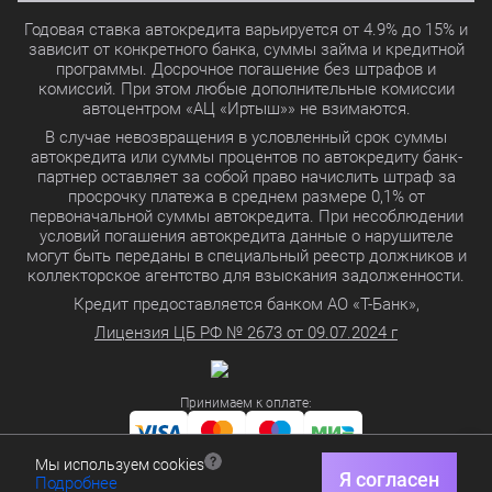
Годовая ставка автокредита варьируется от 4.9% до 15% и
зависит от конкретного банка, суммы займа и кредитной
программы. Досрочное погашение без штрафов и
комиссий. При этом любые дополнительные комиссии
автоцентром «АЦ «Иртыш»» не взимаются.
В случае невозвращения в условленный срок суммы
автокредита или суммы процентов по автокредиту банк-
партнер оставляет за собой право начислить штраф за
просрочку платежа в среднем размере 0,1% от
первоначальной суммы автокредита. При несоблюдении
условий погашения автокредита данные о нарушителе
могут быть переданы в специальный реестр должников и
коллекторское агентство для взыскания задолженности.
Кредит предоставляется банком АО «Т-Банк»,
Лицензия ЦБ РФ № 2673 от 09.07.2024 г
Принимаем к оплате:
Мы используем cookies
Политика в отношении обработки персональных данных
Я согласен
Подробнее