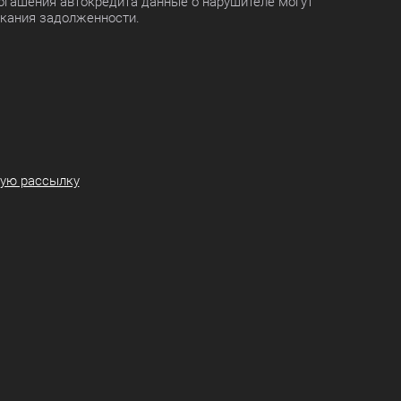
огашения автокредита данные о нарушителе могут
скания задолженности.
ную рассылку