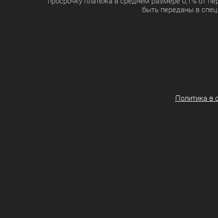
просрочку платежа в среднем размере 0,1% от п
быть переданы в спец
Политика в 