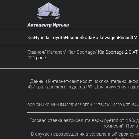
Kia
Hyundai
Toyota
Nissan
Skoda
Volkswagen
Renault
Mi
Главная
Каталог
Kia
Sportage
Kia Sportage 2.0 AT
404 page
Данный Интернет-сайт носит исключительно инфор
437 Гражданского кодекса РФ. Для получения подр
ООО "ОНИКС" ИНН 5448951826 ОГРН: 1175476119939 КПП: 5448010
Годовая ставка автокредита варьируется от 4.9% 
комиссий. При 
В случае невозвращения в условленный срок сум