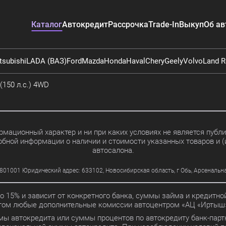
Каталог
Автокредит
Рассрочка
Trade-In
Выкуп
Об ав
tsubishi
LADA (ВАЗ)
Ford
Mazda
Honda
Haval
Chery
Geely
Volvo
Land R
 (150 л.с.) 4WD
мационный характер и ни при каких условиях не является пуб
обной информации о наличии и стоимости указанных товаров и (
автосалона.
01 Юридический адрес: 633102, Новосибирская область, г Обь, Арсенальная ул
до 15% и зависит от конкретного банка, суммы займа и кредит
этом любые дополнительные комиссии автоцентром «АЦ «Иртыш»
мы автокредита или суммы процентов по автокредиту банк-партн