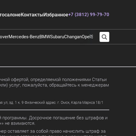
тосалоне
Контакты
Избранное
+7 (3812) 99-79-70
over
Mercedes-Benz
BMW
Subaru
Changan
Opel
Suzuki
Audi
Chevrolet
E
личной офертой, определяемой положениями Статьи
или) услуг, пожалуйста, обращайтесь к менеджерам
, зд. 1 к. 9 Физический адрес: г. Омск, Карла Маркса 18/1
ной программы. Досрочное погашение без штрафов и
» не взимаются.
ер оставляет за собой право начислить штраф за