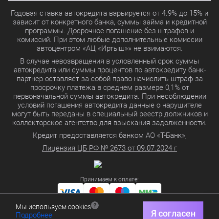
Годовая ставка автокредита варьируется от 4.9% до 15% и
зависит от конкретного банка, суммы займа и кредитной
программы. Досрочное погашение без штрафов и
комиссий. При этом любые дополнительные комиссии
автоцентром «АЦ «Иртыш»» не взимаются.
В случае невозвращения в условленный срок суммы
автокредита или суммы процентов по автокредиту банк-
партнер оставляет за собой право начислить штраф за
просрочку платежа в среднем размере 0,1% от
первоначальной суммы автокредита. При несоблюдении
условий погашения автокредита данные о нарушителе
могут быть переданы в специальный реестр должников и
коллекторское агентство для взыскания задолженности.
Кредит предоставляется банком АО «Т-Банк»,
Лицензия ЦБ РФ № 2673 от 09.07.2024 г
Принимаем к оплате:
Мы используем cookies
Политика в отношении обработки персональных данных
Я согласен
Подробнее