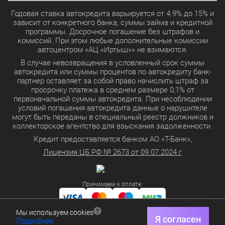
Годовая ставка автокредита варьируется от 4.9% до 15% и
зависит от конкретного банка, суммы займа и кредитной
программы. Досрочное погашение без штрафов и
комиссий. При этом любые дополнительные комиссии
автоцентром «АЦ «Иртыш»» не взимаются.
В случае невозвращения в условленный срок суммы
автокредита или суммы процентов по автокредиту банк-
партнер оставляет за собой право начислить штраф за
просрочку платежа в среднем размере 0,1% от
первоначальной суммы автокредита. При несоблюдении
условий погашения автокредита данные о нарушителе
могут быть переданы в специальный реестр должников и
коллекторское агентство для взыскания задолженности.
Кредит предоставляется банком АО «Т-Банк»,
Лицензия ЦБ РФ № 2673 от 09.07.2024 г
Принимаем к оплате:
Мы используем cookies
Политика в отношении обработки персональных данных
Я согласен
Подробнее