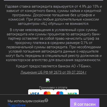
Годовая ставка автокредита варьируется от 4.9% до 15% и
зависит от конкретного банка, суммы займа и кредитной
программы. Досрочное погашение без штрафов и
комиссий. При этом любые дополнительные комиссии
автоцентром «АЦ «Иртыш»» не взимаются.
В случае невозвращения в условленный срок суммы
автокредита или суммы процентов по автокредиту банк-
партнер оставляет за собой право начислить штраф за
просрочку платежа в среднем размере 0,1% от
первоначальной суммы автокредита. При несоблюдении
условий погашения автокредита данные о нарушителе
могут быть переданы в специальный реестр должников и
коллекторское агентство для взыскания задолженности.
Кредит предоставляется банком АО «Т-Банк»,
Лицензия ЦБ РФ № 2673 от 09.07.2024 г
Принимаем к оплате:
Мы используем cookies
Политика в отношении обработки персональных данных
Я согласен
Подробнее