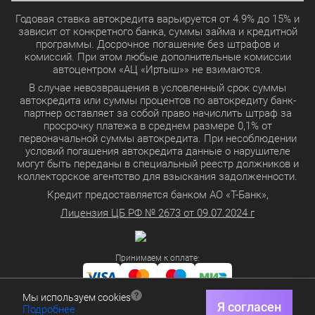
Годовая ставка автокредита варьируется от 4.9% до 15% и
зависит от конкретного банка, суммы займа и кредитной
программы. Досрочное погашение без штрафов и
комиссий. При этом любые дополнительные комиссии
автоцентром «АЦ «Иртыш»» не взимаются.
В случае невозвращения в условленный срок суммы
автокредита или суммы процентов по автокредиту банк-
партнер оставляет за собой право начислить штраф за
просрочку платежа в среднем размере 0,1% от
первоначальной суммы автокредита. При несоблюдении
условий погашения автокредита данные о нарушителе
могут быть переданы в специальный реестр должников и
коллекторское агентство для взыскания задолженности.
Кредит предоставляется банком АО «Т-Банк»,
Лицензия ЦБ РФ № 2673 от 09.07.2024 г
Принимаем к оплате:
Мы используем cookies
Политика в отношении обработки персональных данных
Я согласен
Подробнее