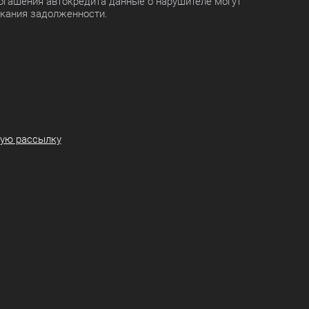
огашения автокредита данные о нарушителе могут
скания задолженности.
ную рассылку