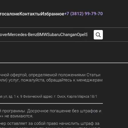
тосалоне
Контакты
Избранное
+7 (3812) 99-79-70
over
Mercedes-Benz
BMW
Subaru
Changan
Opel
Suzuki
Audi
Chevrolet
E
личной офертой, определяемой положениями Статьи
или) услуг, пожалуйста, обращайтесь к менеджерам
, зд. 1 к. 9 Физический адрес: г. Омск, Карла Маркса 18/1
ной программы. Досрочное погашение без штрафов и
» не взимаются.
ер оставляет за собой право начислить штраф за