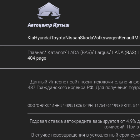
Kia
Hyundai
Toyota
Nissan
Skoda
Volkswagen
Renault
Mi
Главная
Каталог
LADA (ВАЗ)
Largus
LADA (ВАЗ) La
404 page
Данный Интернет-сайт носит исключительно инфор
437 Гражданского кодекса РФ. Для получения подр
ООО "ОНИКС" ИНН 5448951826 ОГРН: 1175476119939 КПП: 5448010
Годовая ставка автокредита варьируется от 4.9% 
комиссий. При 
В случае невозвращения в условленный срок сум