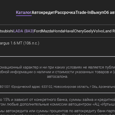
Каталог
Автокредит
Рассрочка
Trade-In
Выкуп
Об ав
tsubishi
LADA (ВАЗ)
Ford
Mazda
Honda
Haval
Chery
Geely
Volvo
Land R
rgus 1.6 MT (106 л.с.)
мационный характер и ни при каких условиях не является пуб
обной информации о наличии и стоимости указанных товаров и (
автосалона.
01 Юридический адрес: 633102, Новосибирская область, г Обь, Арсенальная ул
до 15% и зависит от конкретного банка, суммы займа и кредит
этом любые дополнительные комиссии автоцентром «АЦ «Иртыш»
мы автокредита или суммы процентов по автокредиту банк-партн