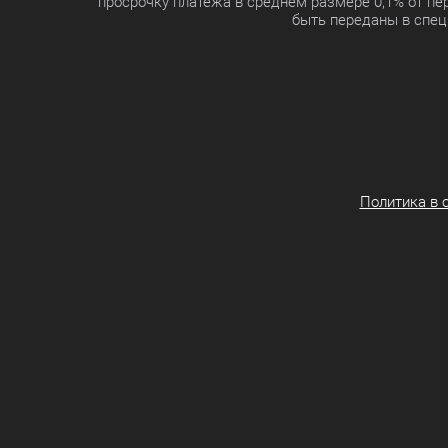
просрочку платежа в среднем размере 0,1% от п
быть переданы в спец
Политика в 