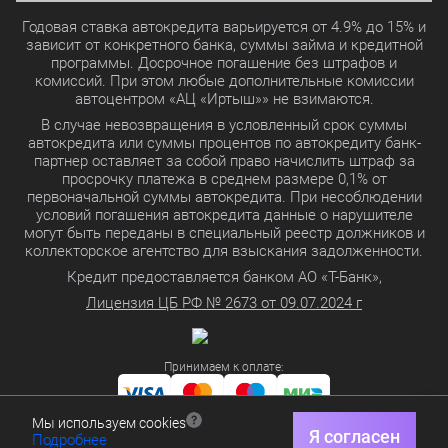
Годовая ставка автокредита варьируется от 4.9% до 15% и
зависит от конкретного банка, суммы займа и кредитной
программы. Досрочное погашение без штрафов и
комиссий. При этом любые дополнительные комиссии
автоцентром «АЦ «Иртыш»» не взимаются.
В случае невозвращения в условленный срок суммы
автокредита или суммы процентов по автокредиту банк-
партнер оставляет за собой право начислить штраф за
просрочку платежа в среднем размере 0,1% от
первоначальной суммы автокредита. При несоблюдении
условий погашения автокредита данные о нарушителе
могут быть переданы в специальный реестр должников и
коллекторское агентство для взыскания задолженности.
Кредит предоставляется банком АО «Т-Банк»,
Лицензия ЦБ РФ № 2673 от 09.07.2024 г
Принимаем к оплате:
Мы используем cookies
Политика в отношении обработки персональных данных
Я согласен
Подробнее