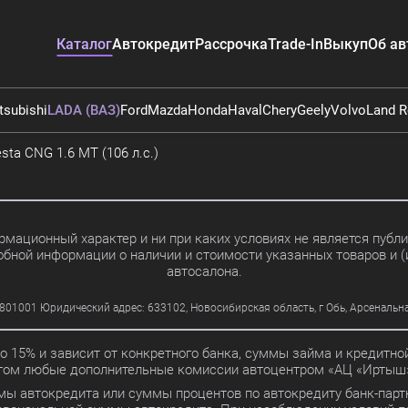
Каталог
Автокредит
Рассрочка
Trade-In
Выкуп
Об ав
tsubishi
LADA (ВАЗ)
Ford
Mazda
Honda
Haval
Chery
Geely
Volvo
Land R
sta CNG 1.6 MT (106 л.с.)
мационный характер и ни при каких условиях не является пуб
обной информации о наличии и стоимости указанных товаров и (
автосалона.
01 Юридический адрес: 633102, Новосибирская область, г Обь, Арсенальная ул
до 15% и зависит от конкретного банка, суммы займа и кредит
этом любые дополнительные комиссии автоцентром «АЦ «Иртыш»
мы автокредита или суммы процентов по автокредиту банк-партн