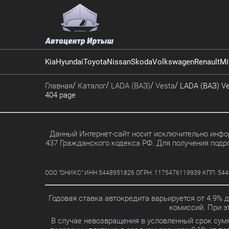
Kia
Hyundai
Toyota
Nissan
Skoda
Volkswagen
Renault
Mi
Главная
Каталог
LADA (ВАЗ)
Vesta
LADA (ВАЗ) Ve
404 page
Данный Интернет-сайт носит исключительно инфор
437 Гражданского кодекса РФ. Для получения подр
ООО "ОНИКС" ИНН 5448951826 ОГРН: 1175476119939 КПП: 5448010
Годовая ставка автокредита варьируется от 4.9% 
комиссий. При 
В случае невозвращения в условленный срок сум