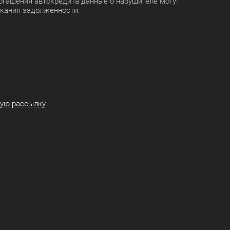
огашения автокредита данные о нарушителе могут
скания задолженности.
ную рассылку