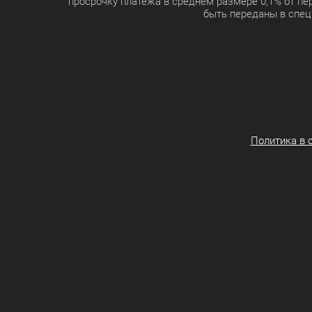
просрочку платежа в среднем размере 0,1% от п
быть переданы в спец
Политика в 