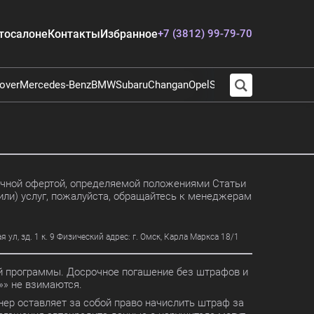
тосалоне
Контакты
Избранное
+7 (3812) 99-79-70
over
Mercedes-Benz
BMW
Subaru
Changan
Opel
Suzuki
Audi
Chevrolet
E
личной офертой, определяемой положениями Статьи
или) услуг, пожалуйста, обращайтесь к менеджерам
, зд. 1 к. 9 Физический адрес: г. Омск, Карла Маркса 18/1
ной программы. Досрочное погашение без штрафов и
» не взимаются.
ер оставляет за собой право начислить штраф за