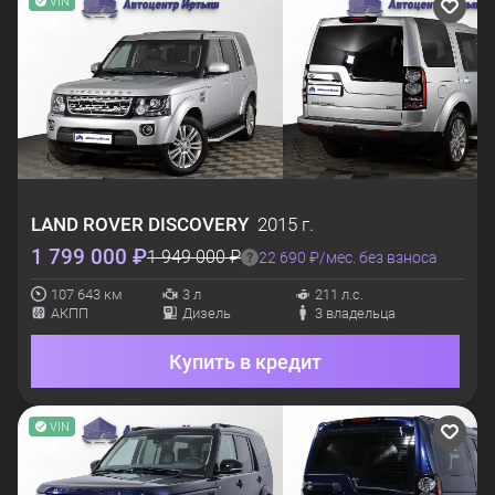
VIN
LAND ROVER
DISCOVERY
2015 г.
1 799 000 ₽
1 949 000 ₽
22 690 ₽/мес. без взноса
107 643 км
3 л
211 л.с.
АКПП
Дизель
3 владельца
Купить в кредит
VIN