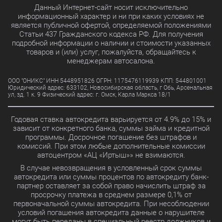
Данный Интернет-сайт носит исключительно
информационный характер и ни при каких условиях не
является публичной офертой, определяемой положениями
Статьи 437 Гражданского кодекса РФ. Для получения
подробной информации о наличии и стоимости указанных
товаров и (или) услуг, пожалуйста, обращайтесь к
менеджерам автосалона.
ООО "ОНИКС" ИНН 5448951826 ОГРН: 1175476119939 КПП: 544801001
Юридический адрес: 633102, Новосибирская область, г Обь, Арсенальная
ул, зд. 1 к. 9 Физический адрес: г. Омск, Карла Маркса 18/1
Годовая ставка автокредита варьируется от 4.9% до 15% и
зависит от конкретного банка, суммы займа и кредитной
программы. Досрочное погашение без штрафов и
комиссий. При этом любые дополнительные комиссии
автоцентром «АЦ «Иртыш»» не взимаются.
В случае невозвращения в условленный срок суммы
автокредита или суммы процентов по автокредиту банк-
партнер оставляет за собой право начислить штраф за
просрочку платежа в среднем размере 0,1% от
первоначальной суммы автокредита. При несоблюдении
условий погашения автокредита данные о нарушителе
могут быть переданы в специальный реестр должников и