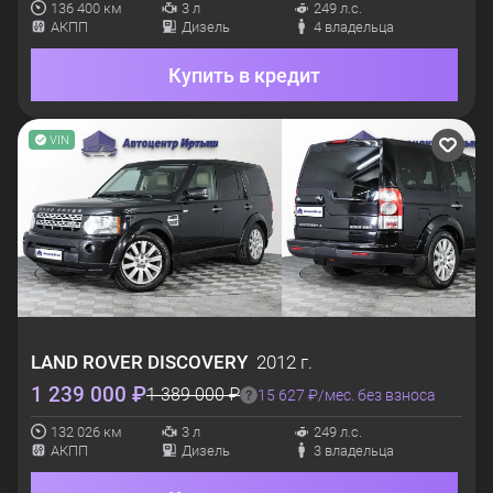
136 400 км
3 л
249 л.с.
АКПП
Дизель
4 владельца
Купить в кредит
VIN
LAND ROVER
DISCOVERY
2012 г.
1 239 000 ₽
1 389 000 ₽
15 627 ₽/мес. без взноса
132 026 км
3 л
249 л.с.
АКПП
Дизель
3 владельца