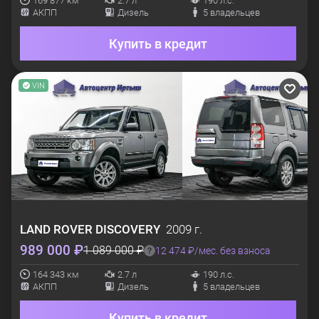
169 877 км
2.7 л
190 л.с.
АКПП
Дизель
5 владельцев
Купить в кредит
VIN
LAND ROVER
DISCOVERY
2009 г.
989 000 ₽
1 089 000 ₽
12 474 ₽/мес. без взноса
164 343 км
2.7 л
190 л.с.
АКПП
Дизель
5 владельцев
Купить в кредит