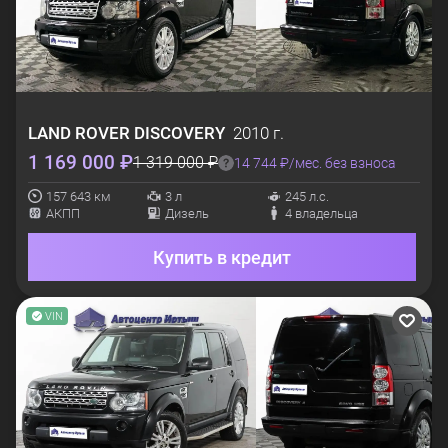
LAND ROVER
DISCOVERY
2010 г.
1 169 000 ₽
1 319 000 ₽
14 744 ₽/мес. без взноса
157 643 км
3 л
245 л.с.
АКПП
Дизель
4 владельца
Купить в кредит
VIN