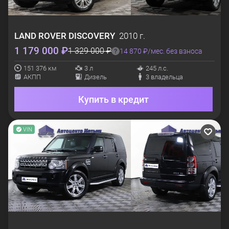
LAND ROVER
DISCOVERY
2010 г.
1 179 000 ₽
1 329 000 ₽
14 870 ₽/мес. без взноса
151 376 км
3 л
245 л.с.
АКПП
Дизель
3 владельца
Купить в кредит
VIN