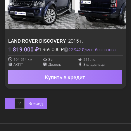
LAND ROVER
DISCOVERY
2015 г.
1 819 000 ₽
1 969 000 ₽
22 942 ₽/мес. без взноса
104 514 км
3 л
211 л.с.
АКПП
Дизель
3 владельца
Купить в кредит
1
2
Вперед