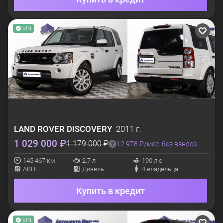
VIN
LAND ROVER
DISCOVERY
2011 г.
1 029 000 ₽
1 179 000 ₽
12 978 ₽/мес. без взноса
145 467 км
2.7 л
190 л.с.
АКПП
Дизель
4 владельца
Купить в кредит
VIN