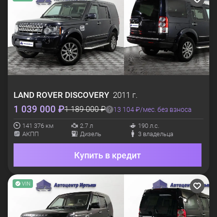
LAND ROVER
DISCOVERY
2011 г.
1 039 000 ₽
1 189 000 ₽
13 104 ₽/мес. без взноса
141 376 км
2.7 л
190 л.с.
АКПП
Дизель
3 владельца
Купить в кредит
VIN