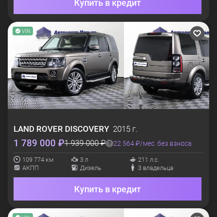
Купить в кредит
VIN
LAND ROVER
DISCOVERY
2015 г.
1 789 000 ₽
1 939 000 ₽
22 564 ₽/мес. без взноса
109 774 км
3 л
211 л.с.
АКПП
Дизель
3 владельца
Купить в кредит