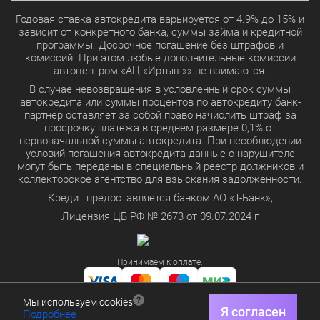
Годовая ставка автокредита варьируется от 4.9% до 15% и
зависит от конкретного банка, суммы займа и кредитной
программы. Досрочное погашение без штрафов и
комиссий. При этом любые дополнительные комиссии
автоцентром «АЦ «Иртыш»» не взимаются.
В случае невозвращения в условленный срок суммы
автокредита или суммы процентов по автокредиту банк-
партнер оставляет за собой право начислить штраф за
просрочку платежа в среднем размере 0,1% от
первоначальной суммы автокредита. При несоблюдении
условий погашения автокредита данные о нарушителе
могут быть переданы в специальный реестр должников и
коллекторское агентство для взыскания задолженности.
Кредит предоставляется банком АО «Т-Банк»,
Лицензия ЦБ РФ № 2673 от 09.07.2024 г
Принимаем к оплате:
Мы используем cookies
Политика в отношении обработки персональных данных
Я согласен
Подробнее