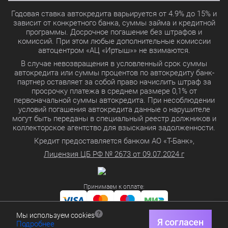
Годовая ставка автокредита варьируется от 4.9% до 15% и
зависит от конкретного банка, суммы займа и кредитной
программы. Досрочное погашение без штрафов и
комиссий. При этом любые дополнительные комиссии
автоцентром «АЦ «Иртыш»» не взимаются.
В случае невозвращения в условленный срок суммы
автокредита или суммы процентов по автокредиту банк-
партнер оставляет за собой право начислить штраф за
просрочку платежа в среднем размере 0,1% от
первоначальной суммы автокредита. При несоблюдении
условий погашения автокредита данные о нарушителе
могут быть переданы в специальный реестр должников и
коллекторское агентство для взыскания задолженности.
Кредит предоставляется банком АО «Т-Банк»,
Лицензия ЦБ РФ № 2673 от 09.07.2024 г
Принимаем к оплате:
Мы используем cookies
Политика в отношении обработки персональных данных
Я согласен
Подробнее