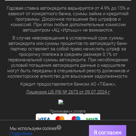
Годовая ставка автокредита варьируется от 4.9% до 15% и
зависит от конкретного банка, суммы займа и кредитной
программы. Досрочное погашение без штрафов и
комиссий. При этом любые дополнительные комиссии
автоцентром «АЦ «Иртыш»» не взимаются.
В случае невозвращения в условленный срок суммы
автокредита или суммы процентов по автокредиту банк-
партнер оставляет за собой право начислить штраф за
просрочку платежа в среднем размере 0,1% от
первоначальной суммы автокредита. При несоблюдении
условий погашения автокредита данные о нарушителе
могут быть переданы в специальный реестр должников и
коллекторское агентство для взыскания задолженности.
Кредит предоставляется банком АО «Т-Банк»,
Лицензия ЦБ РФ № 2673 от 09.07.2024 г
Принимаем к оплате:
Мы используем cookies
Политика в отношении обработки персональных данных
Я согласен
Подробнее