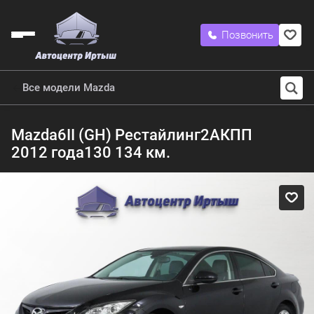
Позвонить
Все модели Mazda
Mazda
6
II (GH) Рестайлинг
2
АКПП
2012 года
130 134 км.