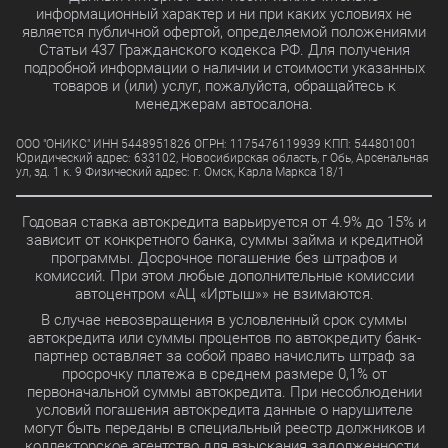
информационный характер и ни при каких условиях не
является публичной офертой, определяемой положениями
Статьи 437 Гражданского кодекса РФ. Для получения
Выбрать
15.8%
подробной информации о наличии и стоимости указанных
товаров и (или) услуг, пожалуйста, обращайтесь к
менеджерам автосалона.
Выбрать
11.7%
ООО "ОНИКС" ИНН 5448951826 ОГРН: 1175476119939 КПП: 544801001
Юридический адрес: 633102, Новосибирская область, г Обь, Арсенальная
ул, зд. 1 к. 9 Физический адрес: г. Омск, Карла Маркса 18/1
Выбрать
10.99%
Годовая ставка автокредита варьируется от 4.9% до 15% и
зависит от конкретного банка, суммы займа и кредитной
программы. Досрочное погашение без штрафов и
Выбрать
7.9%
комиссий. При этом любые дополнительные комиссии
автоцентром «АЦ «Иртыш»» не взимаются.
В случае невозвращения в условленный срок суммы
автокредита или суммы процентов по автокредиту банк-
Выбрать
21.5%
партнер оставляет за собой право начислить штраф за
просрочку платежа в среднем размере 0,1% от
первоначальной суммы автокредита. При несоблюдении
условий погашения автокредита данные о нарушителе
Выбрать
20.5%
могут быть переданы в специальный реестр должников и
коллекторское агентство для взыскания задолженности.