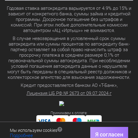
Годовая ставка автокредита варьируется от 4.9% до 15% и
зависит от конкретного банка, суммы займа и кредитной
программы. Досрочное погашение без штрафов и
комиссий. При этом любые дополнительные комиссии
автоцентром «АЦ «Иртыш»» не взимаются.
В случае невозвращения в условленный срок суммы
автокредита или суммы процентов по автокредиту банк-
партнер оставляет за собой право начислить штраф за
просрочку платежа в среднем размере 0,1% от
первоначальной суммы автокредита. При несоблюдении
условий погашения автокредита данные о нарушителе
могут быть переданы в специальный реестр должников и
коллекторское агентство для взыскания задолженности.
Кредит предоставляется банком АО «Т-Банк»,
Лицензия ЦБ РФ № 2673 от 09.07.2024 г
Принимаем к оплате:
Мы используем cookies
Политика в отношении обработки персональных данных
Я согласен
Подробнее