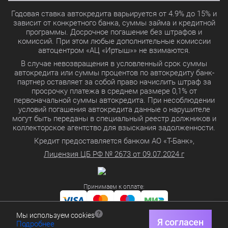
Годовая ставка автокредита варьируется от 4.9% до 15% и
зависит от конкретного банка, суммы займа и кредитной
программы. Досрочное погашение без штрафов и
комиссий. При этом любые дополнительные комиссии
автоцентром «АЦ «Иртыш»» не взимаются.
В случае невозвращения в условленный срок суммы
автокредита или суммы процентов по автокредиту банк-
партнер оставляет за собой право начислить штраф за
просрочку платежа в среднем размере 0,1% от
первоначальной суммы автокредита. При несоблюдении
условий погашения автокредита данные о нарушителе
могут быть переданы в специальный реестр должников и
коллекторское агентство для взыскания задолженности.
Кредит предоставляется банком АО «Т-Банк»,
Лицензия ЦБ РФ № 2673 от 09.07.2024 г
Принимаем к оплате:
Мы используем cookies
Политика в отношении обработки персональных данных
Я согласен
Подробнее