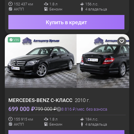
152 437 км
1.8 л
156 л.с.
АКПП
Бензин
4 владельца
Купить в кредит
VIN
MERCEDES-BENZ
C-КЛАСС
2010 г.
699 000 ₽
799 000 ₽
8 816 ₽/мес. без взноса
155 915 км
1.8 л
184 л.с.
АКПП
Бензин
4 владельца