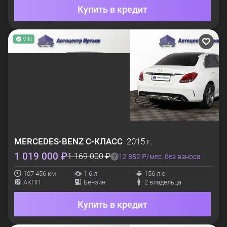
Купить в кредит
VIN
MERCEDES-BENZ
C-КЛАСС
2015 г.
1 019 000 ₽
1 169 000 ₽
12 852 ₽/мес. без взноса
107 456 км
1.6 л
156 л.с.
АКПП
Бензин
2 владельца
Купить в кредит