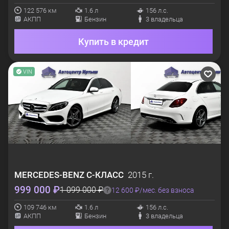
122 576 км
1.6 л
156 л.с.
АКПП
Бензин
3 владельца
Купить в кредит
VIN
MERCEDES-BENZ
C-КЛАСС
2015 г.
999 000 ₽
1 099 000 ₽
12 600 ₽/мес. без взноса
109 746 км
1.6 л
156 л.с.
АКПП
Бензин
3 владельца