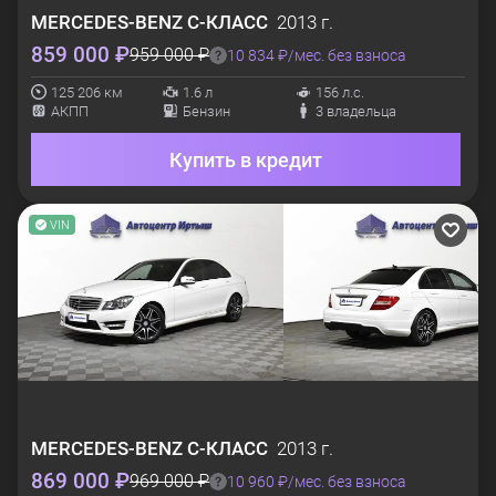
MERCEDES-BENZ
C-КЛАСС
2013 г.
859 000 ₽
959 000 ₽
10 834 ₽/мес. без взноса
125 206 км
1.6 л
156 л.с.
АКПП
Бензин
3 владельца
Купить в кредит
VIN
MERCEDES-BENZ
C-КЛАСС
2013 г.
869 000 ₽
969 000 ₽
10 960 ₽/мес. без взноса