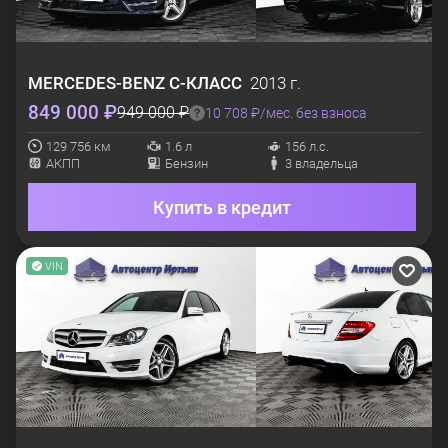
MERCEDES-BENZ
C-КЛАСС
2013 г.
849 000 ₽
949 000 ₽
10 708 ₽/мес. без взноса
129 756 км
1.6 л
156 л.с.
АКПП
Бензин
3 владельца
Купить в кредит
VIN