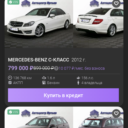
VIN
MERCEDES-BENZ
C-КЛАСС
2012 г.
799 000 ₽
899 000 ₽
10 077 ₽/мес. без взноса
136 768 км
1.6 л
156 л.с.
АКПП
Бензин
4 владельца
Купить в кредит
VIN