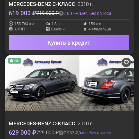
MERCEDES-BENZ
C-КЛАСС
2010 г.
619 000 ₽
719 000 ₽
7 807 ₽/мес. без взноса
158 764 км
1.8 л
156 л.с.
АКПП
Бензин
4 владельца
Купить в кредит
VIN
MERCEDES-BENZ
C-КЛАСС
2010 г.
629 000 ₽
729 000 ₽
7 933 ₽/мес. без взноса