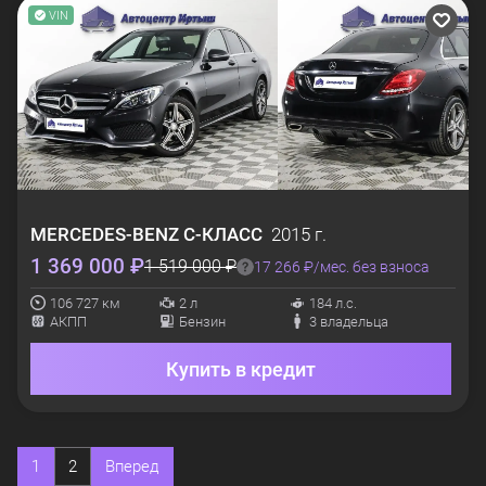
VIN
MERCEDES-BENZ
C-КЛАСС
2015 г.
1 369 000 ₽
1 519 000 ₽
17 266 ₽/мес. без взноса
106 727 км
2 л
184 л.с.
АКПП
Бензин
3 владельца
Купить в кредит
1
2
Вперед