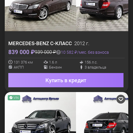
MERCEDES-BENZ
C-КЛАСС
2012 г.
839 000 ₽
939 000 ₽
10 582 ₽/мес. без взноса
131 376 км
1.6 л
156 л.с.
АКПП
Бензин
3 владельца
Купить в кредит
VIN