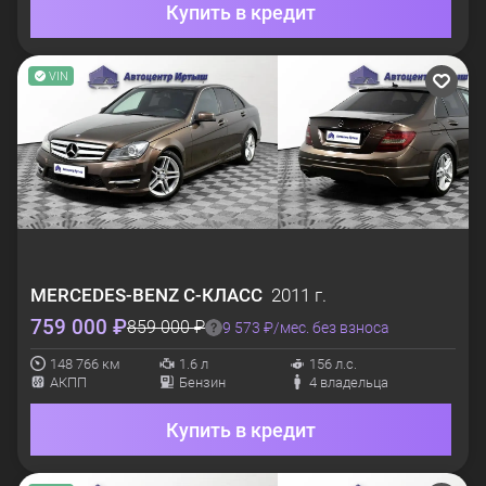
Купить в кредит
VIN
MERCEDES-BENZ
C-КЛАСС
2011 г.
759 000 ₽
859 000 ₽
9 573 ₽/мес. без взноса
148 766 км
1.6 л
156 л.с.
АКПП
Бензин
4 владельца
Купить в кредит