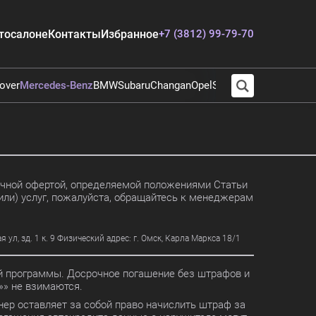
тосалоне
Контакты
Избранное
+7 (3812) 99-79-70
over
Mercedes-Benz
BMW
Subaru
Changan
Opel
Suzuki
Audi
Chevrolet
личной офертой, определяемой положениями Статьи
или) услуг, пожалуйста, обращайтесь к менеджерам
, зд. 1 к. 9 Физический адрес: г. Омск, Карла Маркса 18/1
ной программы. Досрочное погашение без штрафов и
» не взимаются.
ер оставляет за собой право начислить штраф за