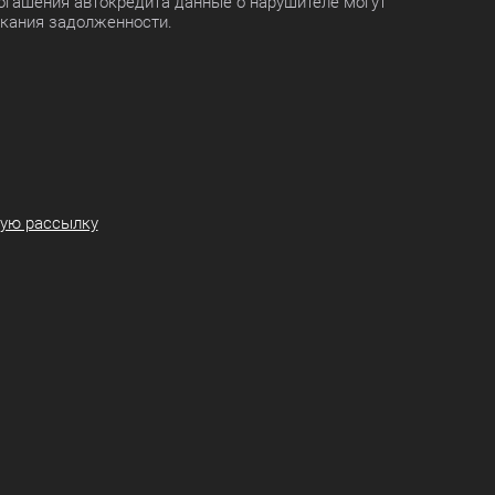
огашения автокредита данные о нарушителе могут
скания задолженности.
ную рассылку