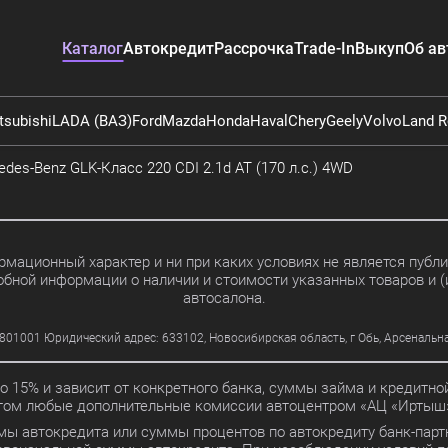
Каталог
Автокредит
Рассрочка
Trade-In
Выкуп
Об ав
tsubishi
LADA (ВАЗ)
Ford
Mazda
Honda
Haval
Chery
Geely
Volvo
Land R
des-Benz GLK-Класс 220 CDI 2.1d AT (170 л.с.) 4WD
мационный характер и ни при каких условиях не является пуб
обной информации о наличии и стоимости указанных товаров и (
автосалона.
01 Юридический адрес: 633102, Новосибирская область, г Обь, Арсенальная ул
до 15% и зависит от конкретного банка, суммы займа и кредит
этом любые дополнительные комиссии автоцентром «АЦ «Иртыш»
мы автокредита или суммы процентов по автокредиту банк-партн