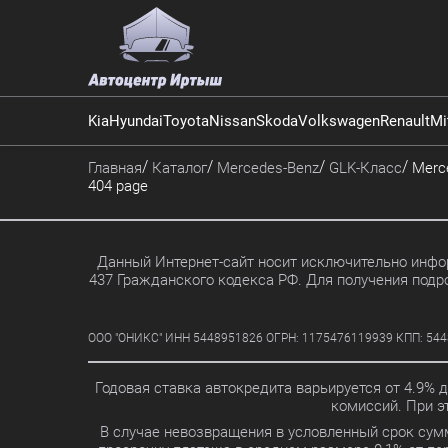
Kia
Hyundai
Toyota
Nissan
Skoda
Volkswagen
Renault
Mi
Главная
Каталог
Mercedes-Benz
GLK-Класс
Merce
404 page
Данный Интернет-сайт носит исключительно инфор
437 Гражданского кодекса РФ. Для получения подр
ООО "ОНИКС" ИНН 5448951826 ОГРН: 1175476119939 КПП: 5448010
Годовая ставка автокредита варьируется от 4.9% 
комиссий. При 
В случае невозвращения в условленный срок сум