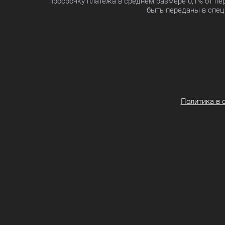
просрочку платежа в среднем размере 0,1% от п
быть переданы в спец
Политика в 