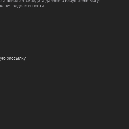
огашения автокредита данные о нарушителе могут
скания задолженности.
ную рассылку