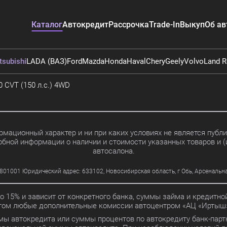
Каталог
Автокредит
Рассрочка
Trade-In
Выкуп
Об ав
tsubishi
LADA (ВАЗ)
Ford
Mazda
Honda
Haval
Chery
Geely
Volvo
Land R
0 CVT (150 л.с.) 4WD
мационный характер и ни при каких условиях не является пуб
обной информации о наличии и стоимости указанных товаров и (
автосалона.
01 Юридический адрес: 633102, Новосибирская область, г Обь, Арсенальная ул
до 15% и зависит от конкретного банка, суммы займа и кредит
этом любые дополнительные комиссии автоцентром «АЦ «Иртыш»
мы автокредита или суммы процентов по автокредиту банк-партн