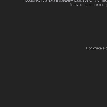
просрочку платежа в среднем размере 0,1% от п
быть переданы в спец
Политика в 