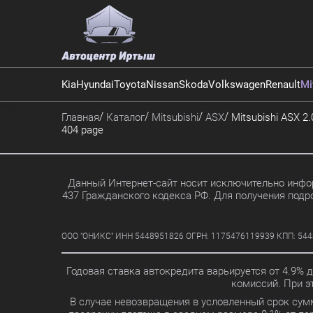
Kia
Hyundai
Toyota
Nissan
Skoda
Volkswagen
Renault
Mi
Главная
Каталог
Mitsubishi
ASX
Mitsubishi ASX 2.
404 page
Данный Интернет-сайт носит исключительно инфор
437 Гражданского кодекса РФ. Для получения подр
ООО "ОНИКС" ИНН 5448951826 ОГРН: 1175476119939 КПП: 5448010
Годовая ставка автокредита варьируется от 4.9% 
комиссий. При 
В случае невозвращения в условленный срок сум