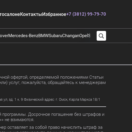
тосалоне
Контакты
Избранное
+7 (3812) 99-79-70
over
Mercedes-Benz
BMW
Subaru
Changan
Opel
Suzuki
Audi
Chevrolet
E
личной офертой, определяемой положениями Статьи
или) услуг, пожалуйста, обращайтесь к менеджерам
, зд. 1 к. 9 Физический адрес: г. Омск, Карла Маркса 18/1
ной программы. Досрочное погашение без штрафов и
» не взимаются.
ер оставляет за собой право начислить штраф за