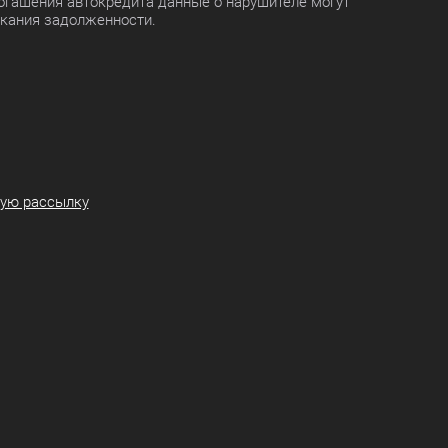
огашения автокредита данные о нарушителе могут
скания задолженности.
ную рассылку