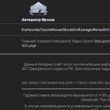
Kia
Hyundai
Toyota
Nissan
Skoda
Volkswagen
Renault
Mi
Главная
Каталог
Mitsubishi
Pajero Sport
Mitsubishi
404 page
Данный Интернет-сайт носит исключительно инфор
437 Гражданского кодекса РФ. Для получения подр
ООО "ОНИКС" ИНН 5448951826 ОГРН: 1175476119939 КПП: 5448010
Годовая ставка автокредита варьируется от 4.9% 
комиссий. При 
В случае невозвращения в условленный срок сум