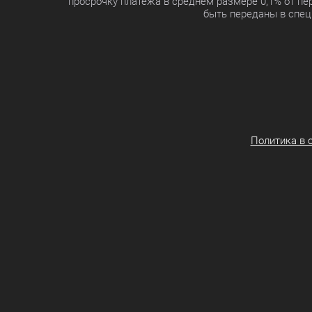
просрочку платежа в среднем размере 0,1% от п
быть переданы в спец
Политика в 