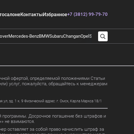
тосалоне
Контакты
Избранное
+7 (3812) 99-79-70
over
Mercedes-Benz
BMW
Subaru
Changan
Opel
Suzuki
Audi
Chevrolet
E
личной офертой, определяемой положениями Статьи
или) услуг, пожалуйста, обращайтесь к менеджерам
, зд. 1 к. 9 Физический адрес: г. Омск, Карла Маркса 18/1
ной программы. Досрочное погашение без штрафов и
» не взимаются.
ер оставляет за собой право начислить штраф за