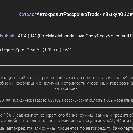
Каталог
Автокредит
Рассрочка
Trade-In
Выкуп
Об ав
tsubishi
LADA (ВАЗ)
Ford
Mazda
Honda
Haval
Chery
Geely
Volvo
Land R
 Pajero Sport 2.5d AT (178 л.с.) 4WD
мационный характер и ни при каких условиях не является пуб
обной информации о наличии и стоимости указанных товаров и (
автосалона.
01 Юридический адрес: 633102, Новосибирская область, г Обь, Арсенальная ул
до 15% и зависит от конкретного банка, суммы займа и кредит
этом любые дополнительные комиссии автоцентром «АЦ «Иртыш»
мы автокредита или суммы процентов по автокредиту банк-партн